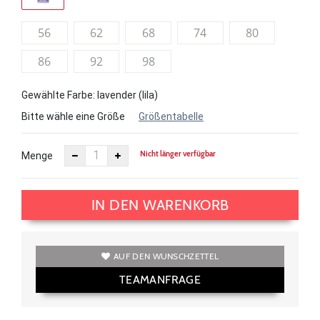
56
62
68
74
80
86
92
98
Gewählte Farbe: lavender (lila)
Bitte wähle eine Größe
Größentabelle
Nicht länger verfügbar
Menge
IN DEN WARENKORB
AUF DEN WUNSCHZETTEL
TEAMANFRAGE