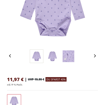
11,97
€
|
UVP 19,95 €
DU SPARST 40%
inkl. 19 % MwSt.