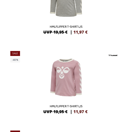
HMLFLIPPER T-SHIRT L/S
UVP 19,95 €
|
11,97
€
SALE
-40%
HMLFLIPPER T-SHIRT L/S
UVP 19,95 €
|
11,97
€