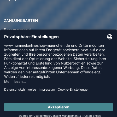
ZAHLUNGSARTEN
Rechnungskauf
Paypal
Kreditkarte
Vorkasse
Sofortüberweisung
NEWSLETTER
FOLLOW US
© 2026 Ballsportdirekt.de GmbH und Co. KG
LAST PIECES: Bekleidung - Spare bis zu 65%