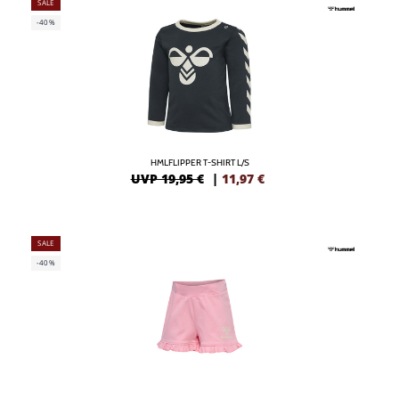
SALE
-40%
HMLFLIPPER T-SHIRT L/S
UVP 19,95 €
|
11,97
€
SALE
-40%