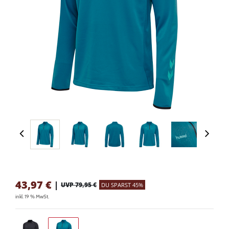
43,97
€
|
UVP 79,95 €
DU SPARST 45%
inkl. 19 % MwSt.