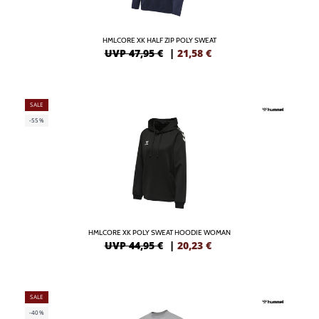
HMLCORE XK HALF ZIP POLY SWEAT
UVP 47,95 €
|
21,58
€
SALE
-55%
HMLCORE XK POLY SWEAT HOODIE WOMAN
UVP 44,95 €
|
20,23
€
SALE
-40%