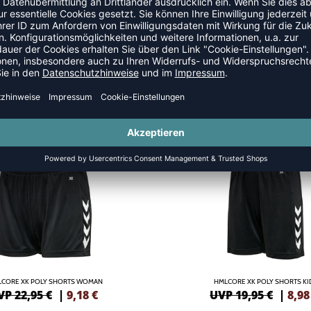
SALE
-55%
CORE XK POLY SHORTS WOMAN
HMLCORE XK POLY SHORTS KI
VP 22,95 €
|
9,18
€
UVP 19,95 €
|
8,98