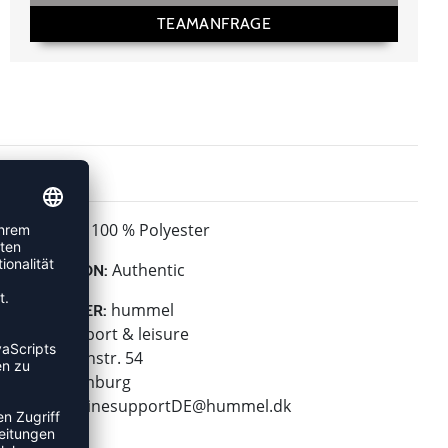
TEAMANFRAGE
100 % Polyester
MATERIAL:
Authentic
KOLLEKTION:
hummel
HERSTELLER:
hummel sport & leisure
Leverkusenstr. 54
22761 Hamburg
E-Mail:
onlinesupportDE@hummel.dk