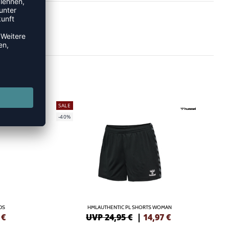
SALE
-40%
DS
HMLAUTHENTIC PL SHORTS WOMAN
€
UVP 24,95 €
|
14,97
€