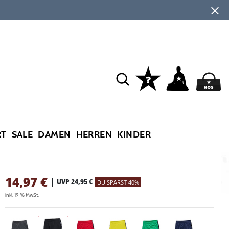
RT
SALE
DAMEN
HERREN
KINDER
14,97
€
|
UVP 24,95 €
DU SPARST 40%
inkl. 19 % MwSt.