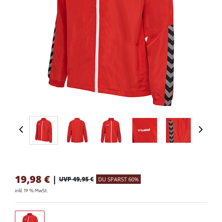
19,98
€
|
UVP 49,95 €
DU SPARST 60%
inkl. 19 % MwSt.