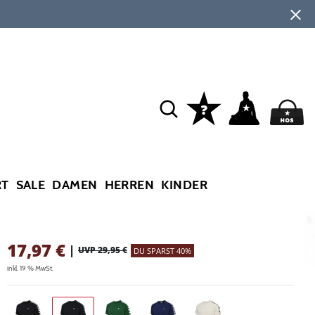
RT
SALE
DAMEN
HERREN
KINDER
17,97
€
|
UVP 29,95 €
DU SPARST 40%
inkl. 19 % MwSt.