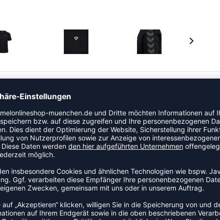
SE T-SHIRT S/S fügt sich nahtlos in deine bestehende
flexibel, atmungsaktiv und verfügt über das
as Logo auf der Brust.