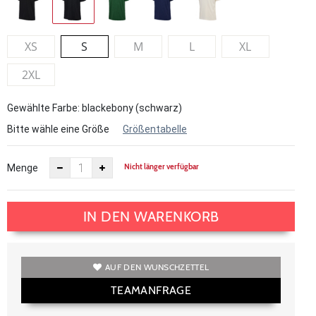
XS
S
M
L
XL
2XL
Gewählte Farbe: blackebony (schwarz)
Bitte wähle eine Größe
Größentabelle
Nicht länger verfügbar
Menge
IN DEN WARENKORB
AUF DEN WUNSCHZETTEL
TEAMANFRAGE