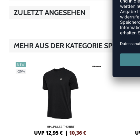
ZULETZT ANGESEHEN
MEHR AUS DER KATEGORIE SPORT ST
NEW
SALE
-20%
-30%
HMLPULSE T-SHIRT
UVP 12,95 €
|
10,36
€
U