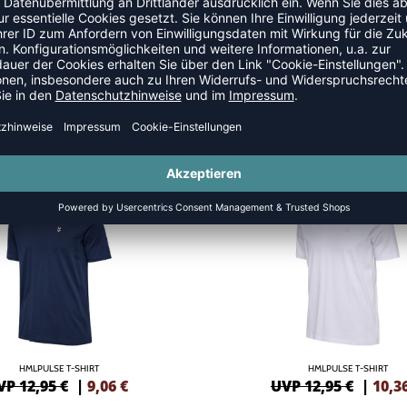
YLE
NEW
-20%
HMLPULSE T-SHIRT
HMLPULSE T-SHIRT
VP 12,95 €
|
9,06
€
UVP 12,95 €
|
10,3