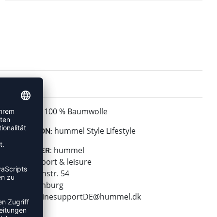
100 % Baumwolle
MATERIAL:
hummel Style Lifestyle
KOLLEKTION:
hummel
HERSTELLER:
hummel sport & leisure
Leverkusenstr. 54
22761 Hamburg
E-Mail:
onlinesupportDE@hummel.dk