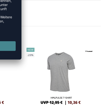
NEW
-20%
HMLPULSE T-SHIRT
6
€
UVP 12,95 €
|
10,36
€