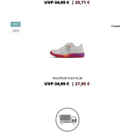
UVP 34,95 €
|
29,71
€
NEW
-20%
MULTIPLAY FLEX VC JR
UVP 34,95 €
|
27,95
€