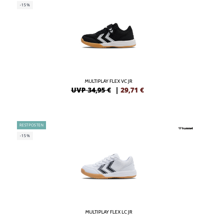
-15%
MULTIPLAY FLEX VC JR
UVP 34,95 €
|
29,71
€
RESTPOSTEN
-15%
MULTIPLAY FLEX LC JR