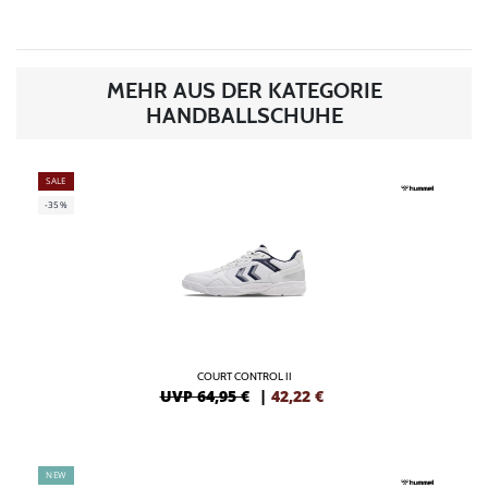
MEHR AUS DER KATEGORIE
HANDBALLSCHUHE
SALE
-35%
COURT CONTROL II
UVP 64,95 €
|
42,22
€
NEW