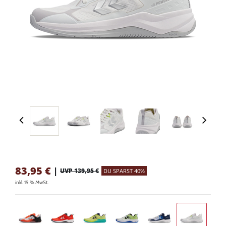
83,95
€
|
UVP 139,95 €
DU SPARST 40%
inkl. 19 % MwSt.