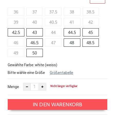
36
37
37.5
38
38.5
39
40
40.5
41
42
42.5
43
44
44.5
45
46
46.5
47
48
48.5
49
50
Gewählte Farbe: white (weiss)
Bitte wähle eine Größe
Größentabelle
Nicht länger verfügbar
Menge
IN DEN WARENKORB