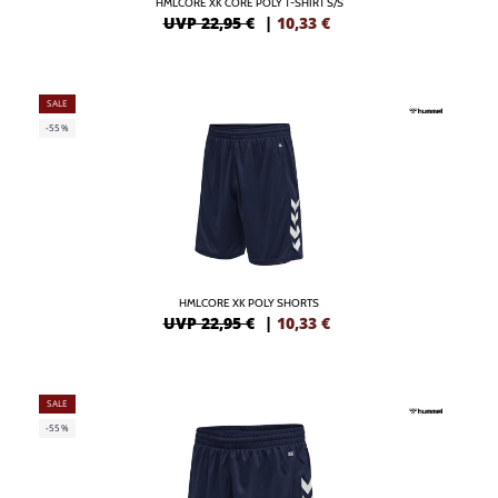
HMLCORE XK CORE POLY T-SHIRT S/S
UVP 22,95 €
|
10,33
€
SALE
-55%
HMLCORE XK POLY SHORTS
UVP 22,95 €
|
10,33
€
SALE
-55%