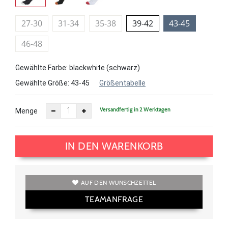
27-30
31-34
35-38
39-42
43-45
46-48
Gewählte Farbe: blackwhite (schwarz)
Gewählte Größe:
43-45
Größentabelle
Versandfertig in 2 Werktagen
Menge
IN DEN WARENKORB
AUF DEN WUNSCHZETTEL
TEAMANFRAGE