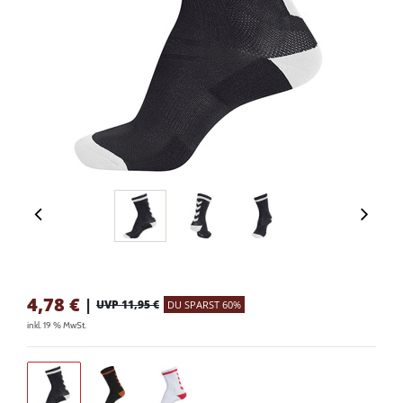
4,78
€
|
UVP 11,95 €
DU SPARST 60%
inkl. 19 % MwSt.