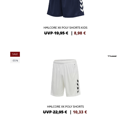
HMLCORE XK POLY SHORTS KIDS
UVP 19,95 €
|
8,98
€
SALE
-55%
HMLCORE XK POLY SHORTS
UVP 22,95 €
|
10,33
€