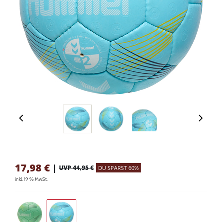
17,98
€
|
UVP 44,95 €
DU SPARST 60%
inkl. 19 % MwSt.