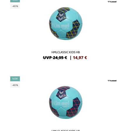
-40%
HMLCLASSIC KIDS HB
UVP 24,95 €
|
14,97
€
NEW
-40%