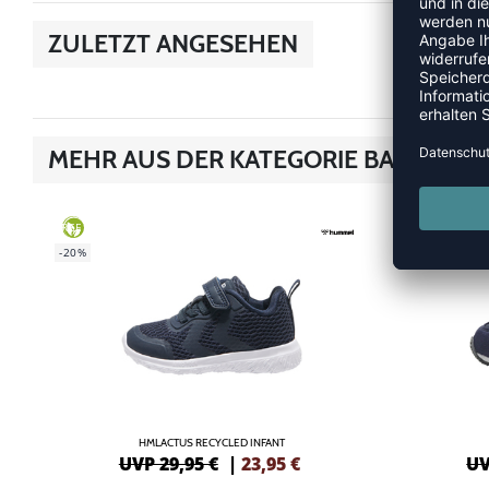
ZULETZT ANGESEHEN
MEHR AUS DER KATEGORIE BABY
SALE
GREEN
-45%
-20%
HMLACTUS RECYCLED INFANT
UVP 29,95 €
|
23,95
€
UV