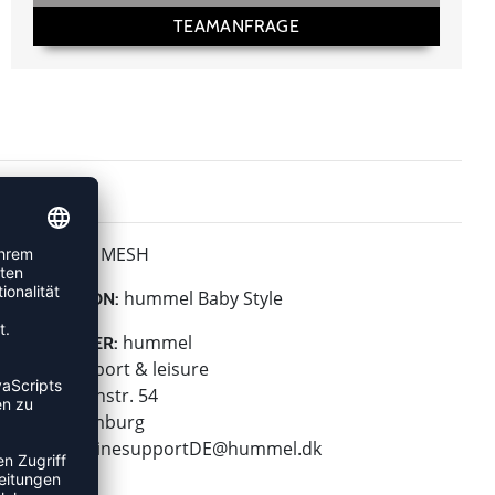
TEAMANFRAGE
MESH
MATERIAL:
hummel Baby Style
KOLLEKTION:
hummel
HERSTELLER:
hummel sport & leisure
Leverkusenstr. 54
22761 Hamburg
E-Mail:
onlinesupportDE@hummel.dk