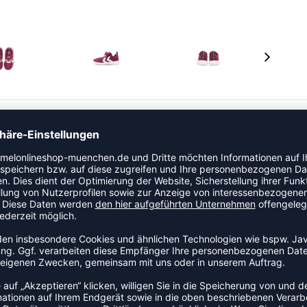
e und Mesh-Obermaterial ausgestatteten ACTUS RECYCLED
ustoben. Dieser Sneaker ist aus recycelten Materialien
ln gestaltet. Die elastischen Schnürsenkel, der
er Ferse ermöglichen zudem ein einfaches An- und
male Breite aufweisen. Bei der Auswahl der Schuhgröße
 cm Wachstumsspielraum zu lassen. Weitere