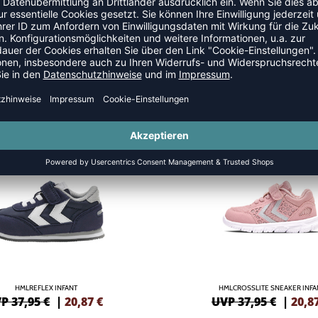
SALE
-45%
HMLREFLEX INFANT
HMLCROSSLITE SNEAKER INFA
P 37,95 €
|
20,87
€
UVP 37,95 €
|
20,8