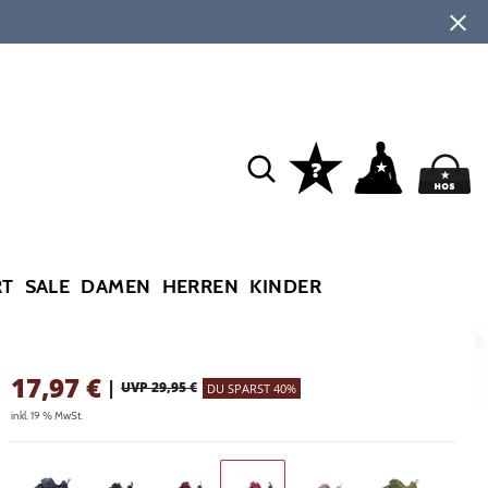
RT
SALE
DAMEN
HERREN
KINDER
17,97
€
|
UVP 29,95 €
DU SPARST 40%
inkl. 19 % MwSt.