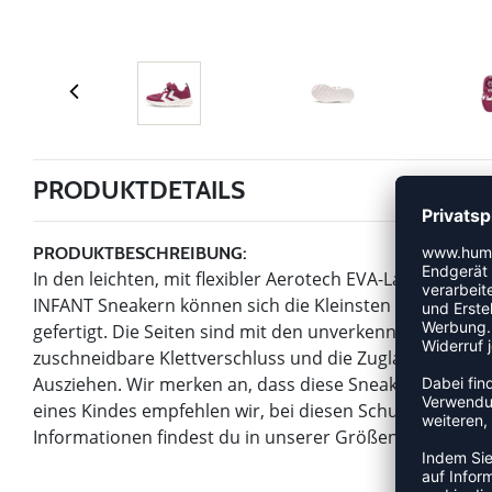
PRODUKTDETAILS
PRODUKTBESCHREIBUNG:
In den leichten, mit flexibler Aerotech EVA-Laufsohl
INFANT Sneakern können sich die Kleinsten so richtig a
gefertigt. Die Seiten sind mit den unverkennbaren Winke
zuschneidbare Klettverschluss und die Zuglasche an d
Ausziehen. Wir merken an, dass diese Sneaker eine nor
eines Kindes empfehlen wir, bei diesen Schuhen 1–1,5
Informationen findest du in unserer Größentabelle.