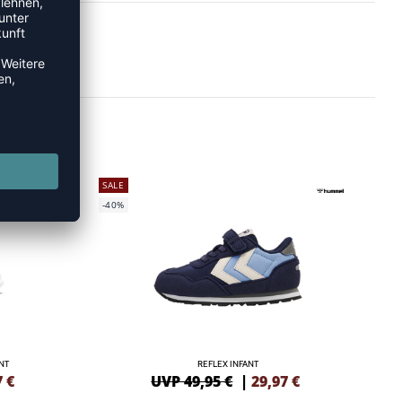
SALE
-40%
NT
REFLEX INFANT
7
€
UVP 49,95 €
|
29,97
€