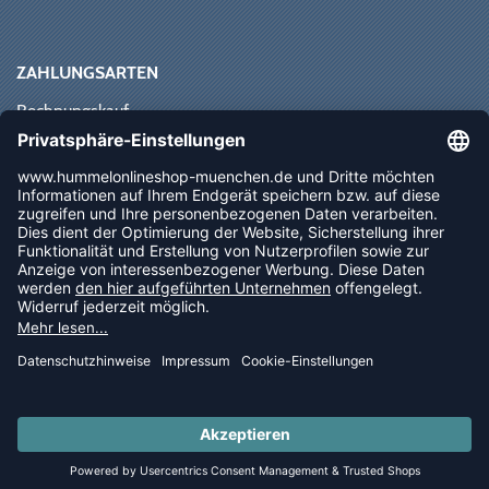
ZAHLUNGSARTEN
Rechnungskauf
Paypal
Kreditkarte
Vorkasse
Sofortüberweisung
NEWSLETTER
FOLLOW US
© 2026 Ballsportdirekt.de GmbH und Co. KG
LAST PIECES: Bekleidung - Spare bis zu 65%