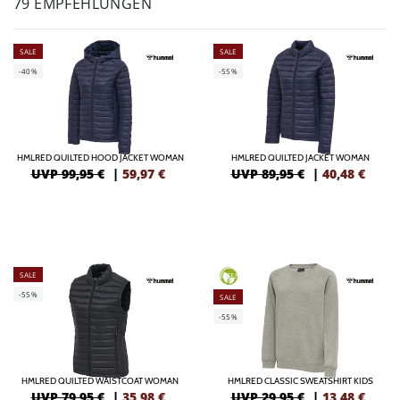
79 EMPFEHLUNGEN
SALE
SALE
-40%
-55%
HMLRED QUILTED HOOD JACKET WOMAN
HMLRED QUILTED JACKET WOMAN
UVP 99,95 €
|
59,97
€
UVP 89,95 €
|
40,48
€
SALE
GREEN
-55%
SALE
-55%
HMLRED QUILTED WAISTCOAT WOMAN
HMLRED CLASSIC SWEATSHIRT KIDS
UVP 79,95 €
|
35,98
€
UVP 29,95 €
|
13,48
€