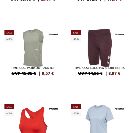
SALE
SALE
-40%
-40%
HMLPULSE WORKOUT TANK TOP
HMLPULSE LOGO MW SHORT TIGHTS
UVP 15,95 €
|
9,57
€
UVP 14,95 €
|
8,97
€
SALE
SALE
-40%
-40%