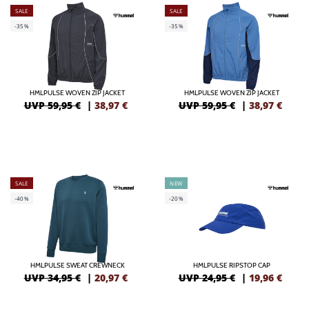
SALE
SALE
-35%
-35%
HMLPULSE WOVEN ZIP JACKET
HMLPULSE WOVEN ZIP JACKET
UVP 59,95 €
|
38,97
€
UVP 59,95 €
|
38,97
€
SALE
NEW
-40%
-20%
HMLPULSE SWEAT CREWNECK
HMLPULSE RIPSTOP CAP
UVP 34,95 €
|
20,97
€
UVP 24,95 €
|
19,96
€