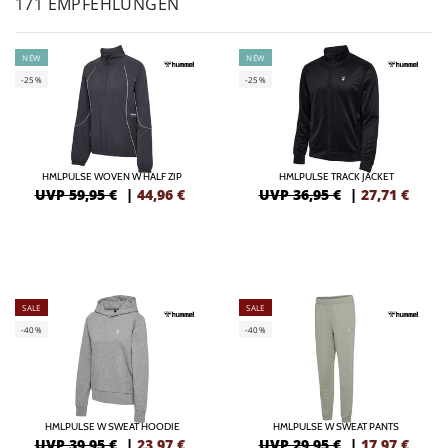
171 EMPFEHLUNGEN
NEW
NEW
-25%
-25%
HMLPULSE WOVEN W HALF ZIP
HMLPULSE TRACK JACKET
UVP 59,95 €
|
44,96
€
UVP 36,95 €
|
27,71
€
SALE
SALE
-40%
-40%
HMLPULSE W SWEAT HOODIE
HMLPULSE W SWEAT PANTS
UVP 39,95 €
|
23,97
€
UVP 29,95 €
|
17,97
€