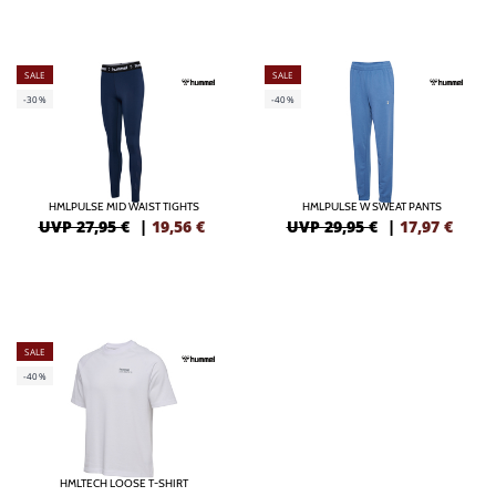
SALE
SALE
-30%
-40%
HMLPULSE MID WAIST TIGHTS
HMLPULSE W SWEAT PANTS
UVP 27,95 €
|
19,56
€
UVP 29,95 €
|
17,97
€
SALE
-40%
HMLTECH LOOSE T-SHIRT