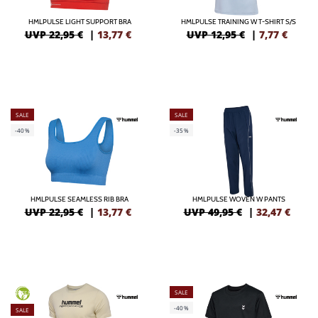
HMLPULSE LIGHT SUPPORT BRA
HMLPULSE TRAINING W T-SHIRT S/S
UVP 22,95 €
|
13,77
€
UVP 12,95 €
|
7,77
€
SALE
SALE
-40%
-35%
HMLPULSE SEAMLESS RIB BRA
HMLPULSE WOVEN W PANTS
UVP 22,95 €
|
13,77
€
UVP 49,95 €
|
32,47
€
SALE
GREEN
-40%
SALE