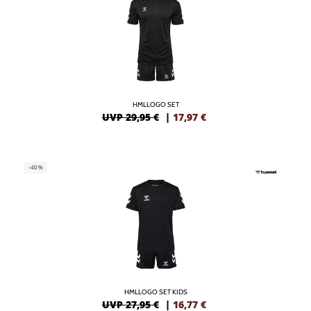
HMLLOGO SET
UVP 29,95 €
|
17,97
€
-40%
HMLLOGO SET KIDS
UVP 27,95 €
|
16,77
€