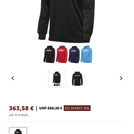
363,58
€
|
UVP 559,30 €
DU SPARST 35%
inkl. 19 % MwSt.