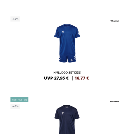
-40%
HMLLOGO SET KIDS
UVP 27,95 €
|
16,77
€
RESTPOSTEN
-40%