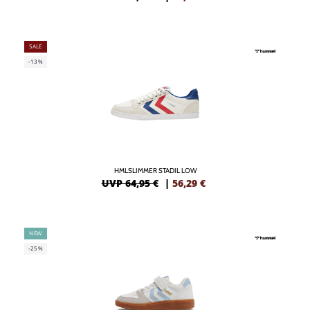
SALE
-13%
HMLSLIMMER STADIL LOW
UVP 64,95 €
|
56,29
€
NEW
-25%