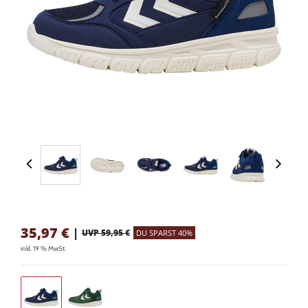
35,97
€
|
UVP 59,95 €
DU SPARST 40%
inkl. 19 % MwSt.