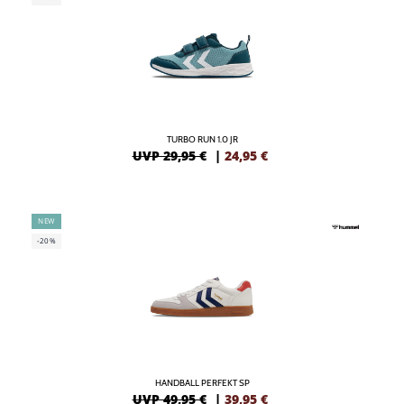
TURBO RUN 1.0 JR
UVP 29,95 €
|
24,95
€
NEW
-20%
HANDBALL PERFEKT SP
UVP 49,95 €
|
39,95
€