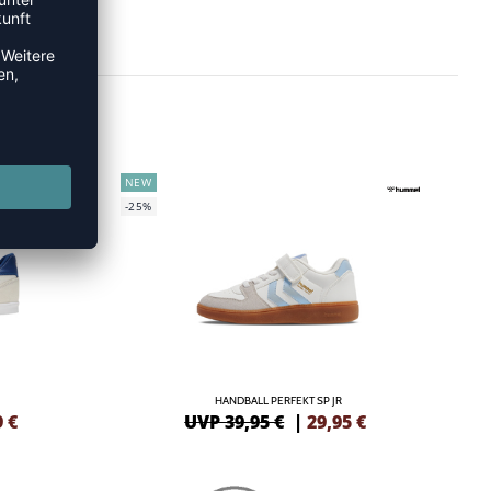
NEW
-25%
HANDBALL PERFEKT SP JR
9
€
UVP 39,95 €
|
29,95
€