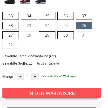
33
34
35
36
37
38
23
24
25
26
27
28
29
30
31
32
Gewählte Farbe: vineyardwine (rot)
Gewählte Größe:
26
Größentabelle
Versandfertig in 2 Werktagen
Menge
IN DEN WARENKORB