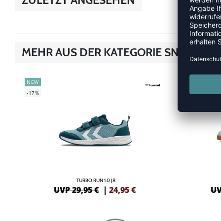
MEHR AUS DER KATEGORIE SNEAKER
NEW
NEW
-17%
-20%
TURBO RUN 1.0 JR
UVP 29,95 €
|
24,95
€
UV