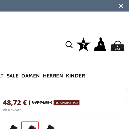
RT
SALE
DAMEN
HERREN
KINDER
48,72
€
|
UVP 74,95 €
DU SPARST 35%
inkl. 19 % MwSt.