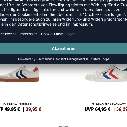
SALE
-13%
HANDBALL PERFEKT SP
HMLSLIMMER STADIL LOW
P 49,95 €
|
39,95
€
UVP 64,95 €
|
56,2