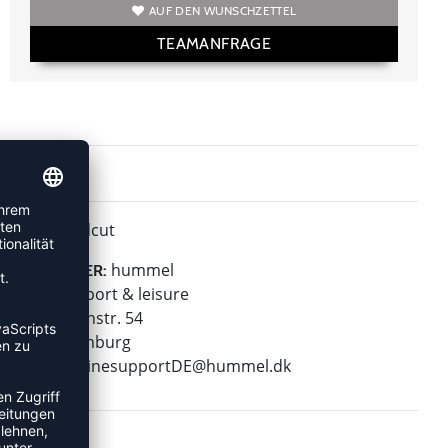
AUF DEN WUNSCHZETTEL
TEAMANFRAGE
Midcut
HÖHE:
hummel
HERSTELLER:
hummel sport & leisure
Leverkusenstr. 54
22761 Hamburg
E-Mail:
onlinesupportDE@hummel.dk