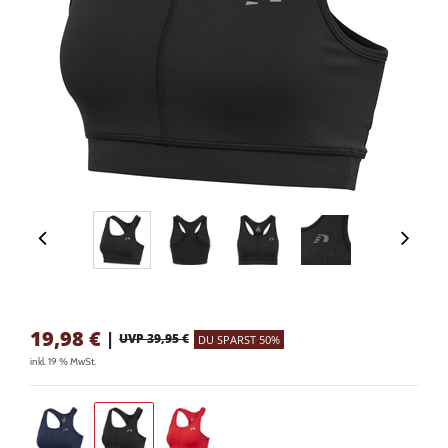
19,98
€
|
UVP 39,95 €
DU SPARST 50%
inkl. 19 % MwSt.