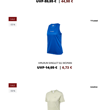
UVP 89,95 €
|
44,98
€
SALE
-55%
HMLRUN SINGLET S/L WOMAN
UVP 14,95 €
|
6,73
€
SALE
-50%