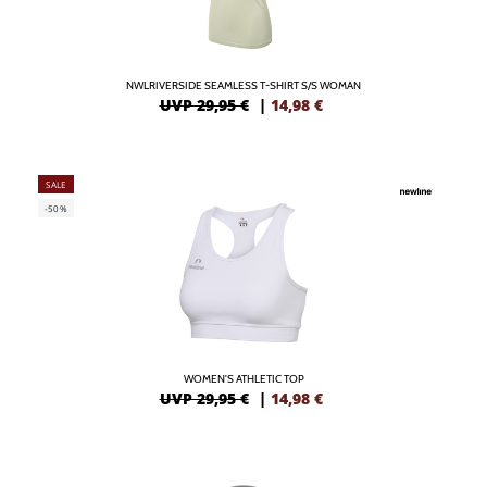
NWLRIVERSIDE SEAMLESS T-SHIRT S/S WOMAN
UVP 29,95 €
|
14,98
€
SALE
-50%
WOMEN'S ATHLETIC TOP
UVP 29,95 €
|
14,98
€