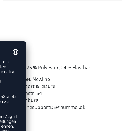
76 % Polyester, 24 % Elasthan
MATERIAL:
Newline
HERSTELLER:
hummel sport & leisure
Leverkusenstr. 54
22761 Hamburg
E-Mail:
onlinesupportDE@hummel.dk