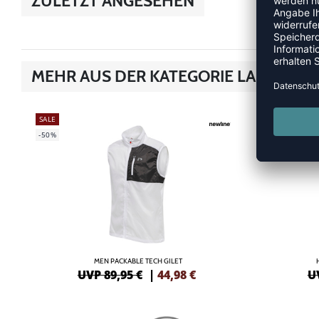
ZULETZT ANGESEHEN
MEHR AUS DER KATEGORIE LAUFSHIR
SALE
SALE
-50%
-55%
MEN PACKABLE TECH GILET
UVP 89,95 €
|
44,98
€
U