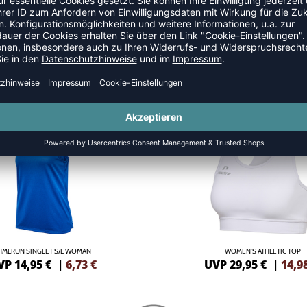
TS
SALE
-50%
HMLRUN SINGLET S/L WOMAN
WOMEN'S ATHLETIC TOP
VP 14,95 €
|
6,73
€
UVP 29,95 €
|
14,9