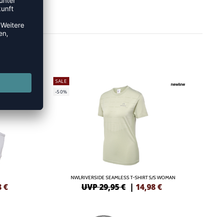
SALE
-50%
NWLRIVERSIDE SEAMLESS T-SHIRT S/S WOMAN
8
€
UVP 29,95 €
|
14,98
€