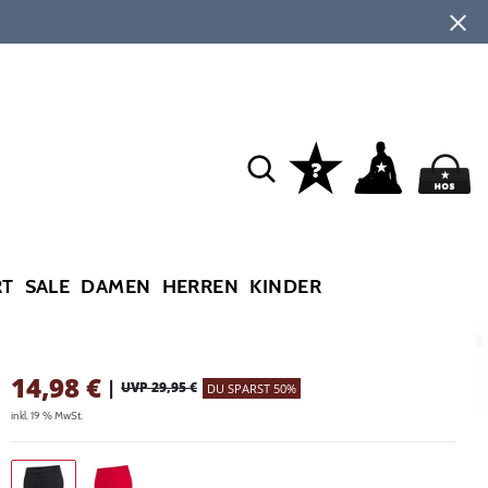
RT
SALE
DAMEN
HERREN
KINDER
14,98
€
|
UVP 29,95 €
DU SPARST 50%
inkl. 19 % MwSt.