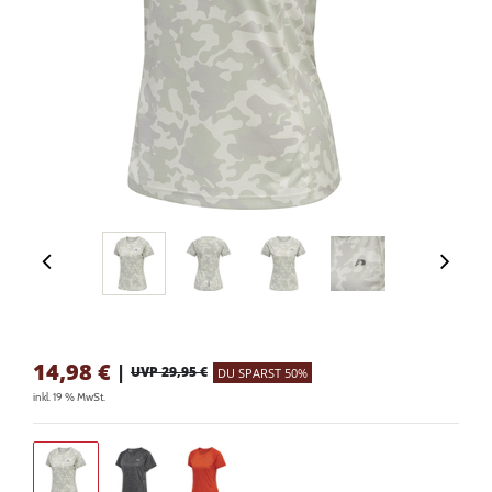
14,98
€
|
UVP 29,95 €
DU SPARST 50%
inkl. 19 % MwSt.