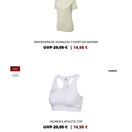
NWLRIVERSIDE SEAMLESS T-SHIRT S/S WOMAN
UVP 29,95 €
|
14,98
€
SALE
-50%
WOMEN'S ATHLETIC TOP
UVP 29,95 €
|
14,98
€