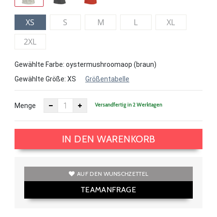
XS
S
M
L
XL
2XL
Gewählte Farbe: oystermushroomaop (braun)
Gewählte Größe:
XS
Größentabelle
Versandfertig in 2 Werktagen
Menge
IN DEN WARENKORB
AUF DEN WUNSCHZETTEL
TEAMANFRAGE