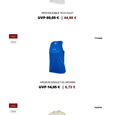
MEN PACKABLE TECH GILET
UVP 89,95 €
|
44,98
€
SALE
-55%
HMLRUN SINGLET S/L WOMAN
UVP 14,95 €
|
6,73
€
SALE
-50%