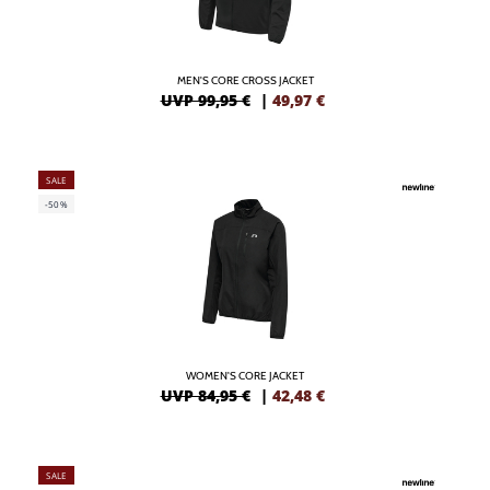
MEN'S CORE CROSS JACKET
UVP 99,95 €
|
49,97
€
SALE
-50%
WOMEN'S CORE JACKET
UVP 84,95 €
|
42,48
€
SALE