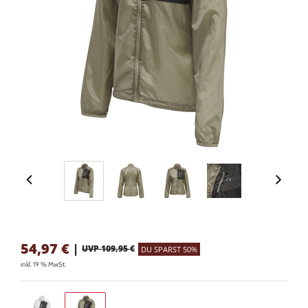
54,97
€
|
UVP 109,95 €
DU SPARST 50%
inkl. 19 % MwSt.