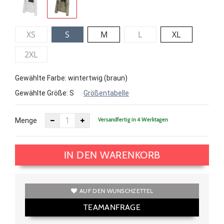
XS
S
M
L
XL
2XL
Gewählte Farbe: wintertwig (braun)
Gewählte Größe:
S
Größentabelle
Versandfertig in 4 Werktagen
Menge
IN DEN WARENKORB
AUF DEN WUNSCHZETTEL
TEAMANFRAGE