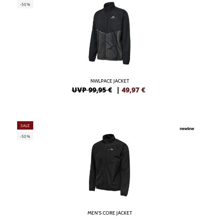
-50%
NWLPACE JACKET
UVP 99,95 €
|
49,97
€
SALE
-50%
MEN'S CORE JACKET