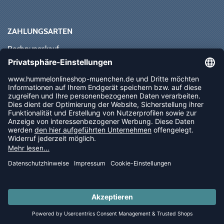
ZAHLUNGSARTEN
Rechnungskauf
Paypal
Kreditkarte
Vorkasse
Sofortüberweisung
NEWSLETTER
FOLLOW US
© 2026 Ballsportdirekt.de GmbH und Co. KG
LAST PIECES: Bekleidung - Spare bis zu 65%