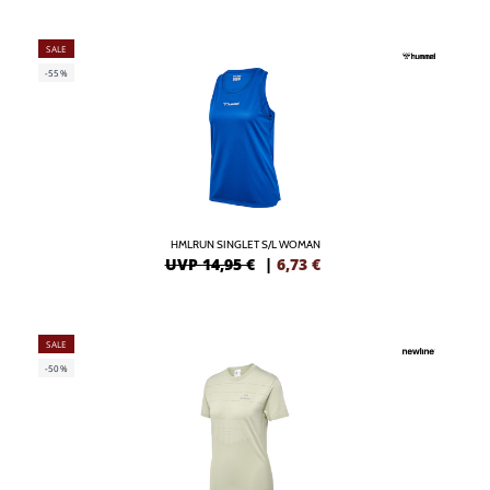
SALE
-55%
HMLRUN SINGLET S/L WOMAN
UVP 14,95 €
|
6,73
€
SALE
-50%