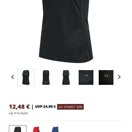
12,48
€
|
UVP 24,95 €
DU SPARST 50%
inkl. 19 % MwSt.