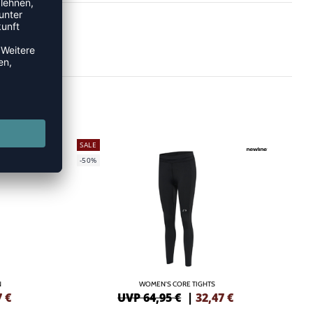
SALE
-50%
N
WOMEN'S CORE TIGHTS
7
€
UVP 64,95 €
|
32,47
€