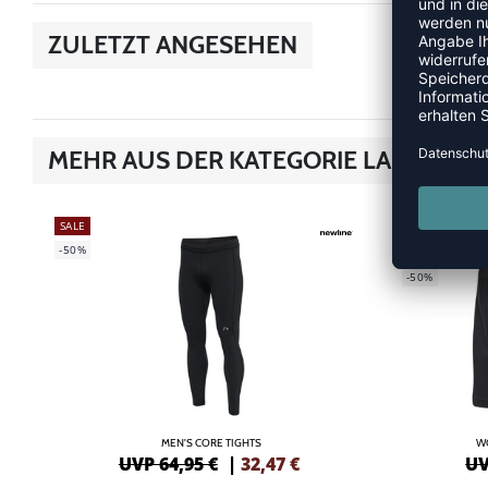
ZULETZT ANGESEHEN
MEHR AUS DER KATEGORIE LAUFHOS
SALE
SALE
-50%
GREEN
-50%
MEN'S CORE TIGHTS
W
UVP 64,95 €
|
32,47
€
UV