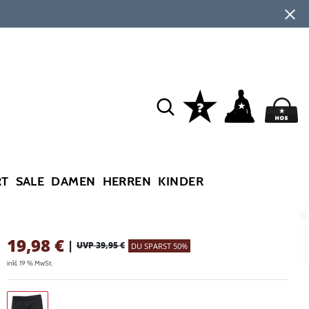
RT
SALE
DAMEN
HERREN
KINDER
19,98
€
|
UVP 39,95 €
DU SPARST 50%
inkl. 19 % MwSt.