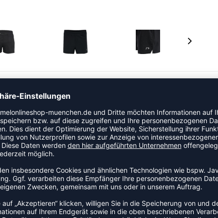
celtem Polyester, um die Umwelt weniger zu belasten.
nd mit Zugschnur für eine bequeme Passform sowie einen
nenhose und Reißverschlusstasche hinten.