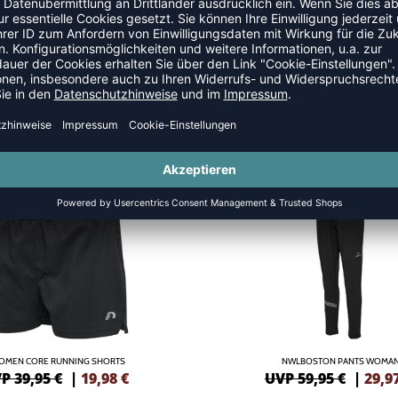
EN
SALE
-50%
OMEN CORE RUNNING SHORTS
NWLBOSTON PANTS WOMA
P 39,95 €
|
19,98
€
UVP 59,95 €
|
29,9