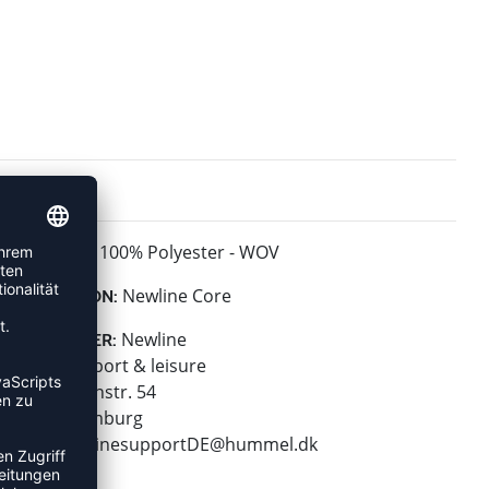
100% Polyester - WOV
MATERIAL:
Newline Core
KOLLEKTION:
Newline
HERSTELLER:
hummel sport & leisure
Leverkusenstr. 54
22761 Hamburg
E-Mail:
onlinesupportDE@hummel.dk