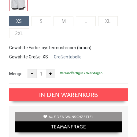
XS
S
M
L
XL
2XL
Gewählte Farbe: oystermushroom (braun)
Gewählte Größe:
XS
Größentabelle
Versandfertig in 2 Werktagen
Menge
IN DEN WARENKORB
AUF DEN WUNSCHZETTEL
TEAMANFRAGE