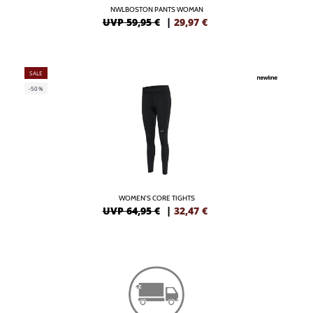
NWLBOSTON PANTS WOMAN
UVP 59,95 €
|
29,97
€
SALE
-50%
WOMEN'S CORE TIGHTS
UVP 64,95 €
|
32,47
€