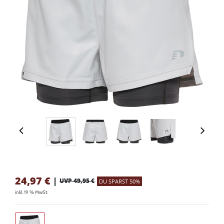
24,97
€
|
UVP 49,95 €
DU SPARST 50%
inkl. 19 % MwSt.