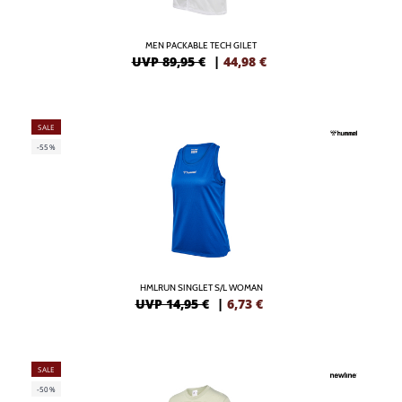
MEN PACKABLE TECH GILET
UVP 89,95 €
|
44,98
€
SALE
-55%
HMLRUN SINGLET S/L WOMAN
UVP 14,95 €
|
6,73
€
SALE
-50%