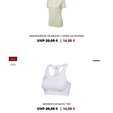
NWLRIVERSIDE SEAMLESS T-SHIRT S/S WOMAN
UVP 29,95 €
|
14,98
€
SALE
-50%
WOMEN'S ATHLETIC TOP
UVP 29,95 €
|
14,98
€