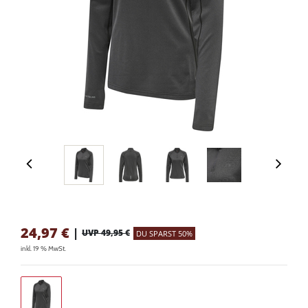
24,97
€
|
UVP 49,95 €
DU SPARST 50%
inkl. 19 % MwSt.