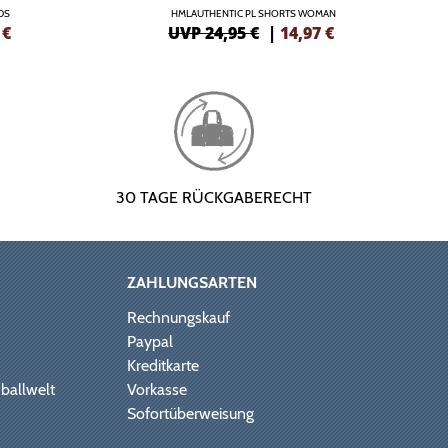
DS
HMLAUTHENTIC PL SHORTS WOMAN
€
UVP 24,95 €
|
14,97
€
30 TAGE RÜCKGABERECHT
ZAHLUNGSARTEN
Rechnungskauf
Paypal
Kreditkarte
ballwelt
Vorkasse
Sofortüberweisung