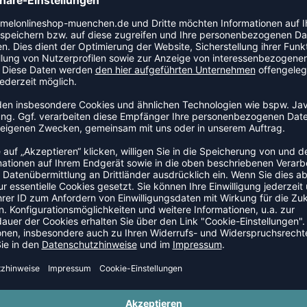
e sorgen für einen perfekten Sitz. Dank des bequemen
er Tragekomfort sowohl für unsere Bundesligaprofis als
tige Optik gepaart mit einem schlichten, komfortablen
e und zu einem perfekten Begleiter fürs Training,
 2023/24
em rechten Hosenbein
n Hosenbeinrückseite
beinaußenseiten