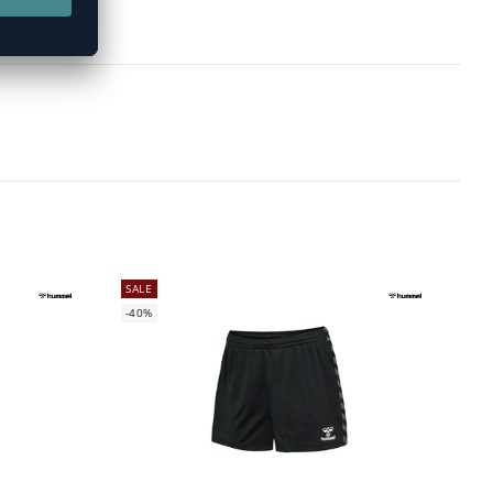
SALE
-40%