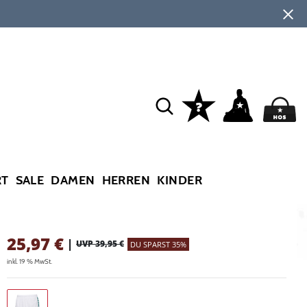
RT
SALE
DAMEN
HERREN
KINDER
25,97
€
|
UVP 39,95 €
DU SPARST 35%
inkl. 19 % MwSt.