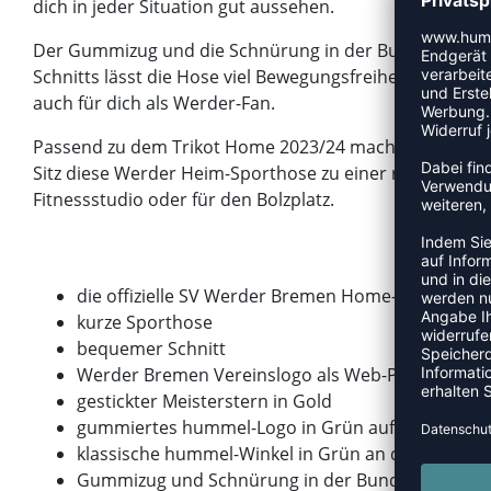
dich in jeder Situation gut aussehen.
Der Gummizug und die Schnürung in der Bundinnenseit
Schnitts lässt die Hose viel Bewegungsfreiheit zu. Best
auch für dich als Werder-Fan.
Passend zu dem Trikot Home 2023/24 macht die hochwer
Sitz diese Werder Heim-Sporthose zu einer runden Sach
Fitnessstudio oder für den Bolzplatz.
die offizielle SV Werder Bremen Home-Sporthose
kurze Sporthose
bequemer Schnitt
Werder Bremen Vereinslogo als Web-Patch auf d
gestickter Meisterstern in Gold
gummiertes hummel-Logo in Grün auf der rechte
klassische hummel-Winkel in Grün an den Hosen
Gummizug und Schnürung in der Bundinnenseite