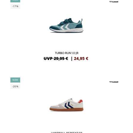
-17%
TURBO RUN 1.0 JR
UVP 29,95 €
|
24,95
€
NEW
-20%