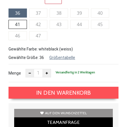
36
37
38
39
40
41
42
43
44
45
46
47
Gewählte Farbe: whiteblack (weiss)
Gewählte Größe:
36
Größentabelle
Versandfertig in 2 Werktagen
Menge
IN DEN WARENKORB
AUF DEN WUNSCHZETTEL
TEAMANFRAGE