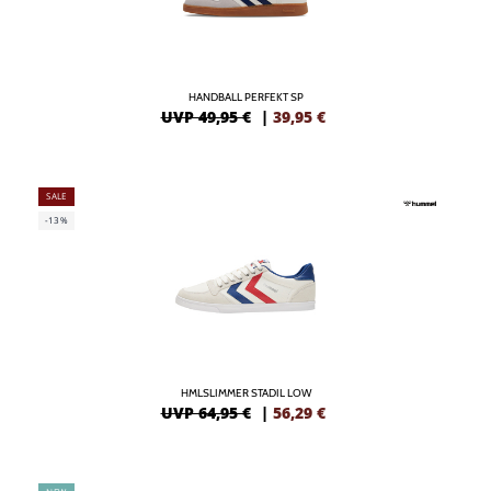
HANDBALL PERFEKT SP
UVP 49,95 €
|
39,95
€
SALE
-13%
HMLSLIMMER STADIL LOW
UVP 64,95 €
|
56,29
€