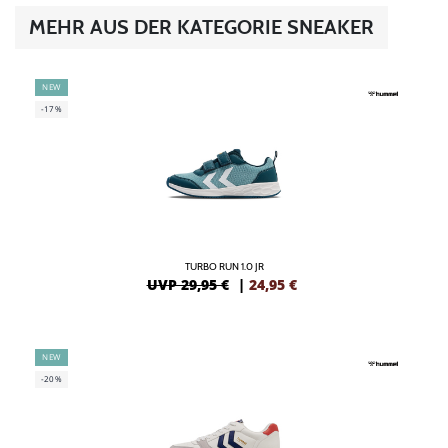
MEHR AUS DER KATEGORIE SNEAKER
NEW
-17%
TURBO RUN 1.0 JR
UVP 29,95 €
|
24,95
€
NEW
-20%