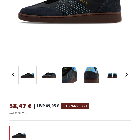
58,47
€
|
UVP 89,95 €
DU SPARST 35%
inkl. 19 % MwSt.