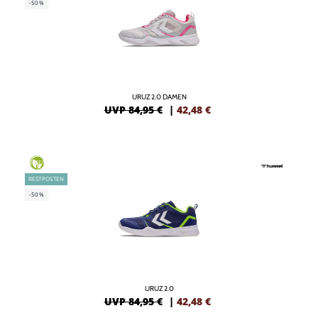
-50%
URUZ 2.0 DAMEN
UVP 84,95 €
|
42,48
€
GREEN
RESTPOSTEN
-50%
URUZ 2.0
UVP 84,95 €
|
42,48
€