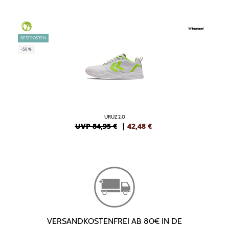
GREEN
RESTPOSTEN
-50%
URUZ 2.0
UVP 84,95 €
|
42,48
€
VERSANDKOSTENFREI AB 80€ IN DE