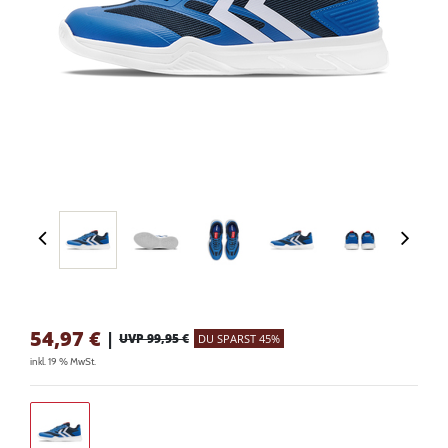
54,97
€
|
UVP 99,95 €
DU SPARST 45%
inkl. 19 % MwSt.