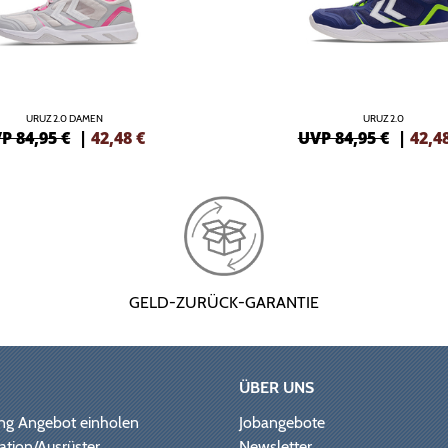
URUZ 2.0 DAMEN
URUZ 2.0
P 84,95 €
|
42,48
€
UVP 84,95 €
|
42,4
GELD-ZURÜCK-GARANTIE
ÜBER UNS
ng Angebot einholen
Jobangebote
ation/Ausrüster
Newsletter