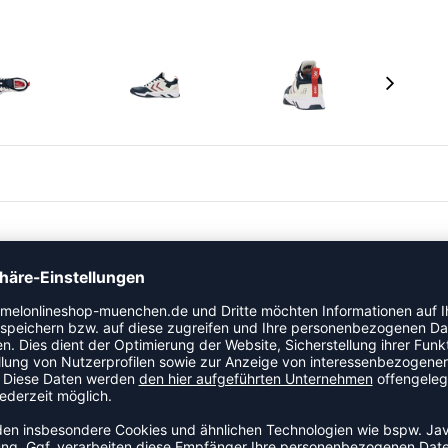
ecyceltem Mesh für verbesserte Atmungsaktivität beim
en das Mesh-Material, während die Ariaprene® Bootie-
ch-Abpolsterung für ein leichtes, reaktionsfreudiges
ktes Fersendesign und eine bequeme recycelte Ortholite®
idirektionale Traktion für optimalen Halt.