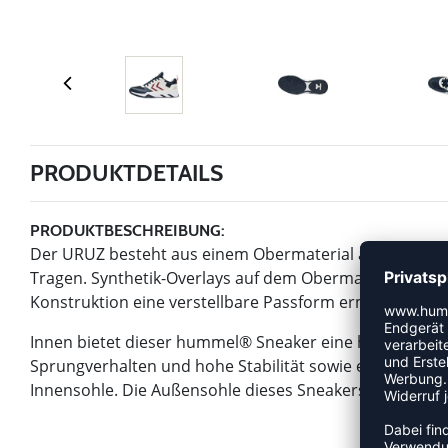
PRODUKTDETAILS
PRODUKTBESCHREIBUNG:
Der URUZ besteht aus einem Obermaterial aus 100 % r
Tragen. Synthetik-Overlays auf dem Obermaterial stütz
Konstruktion eine verstellbare Passform ermöglicht.
Innen bietet dieser hummel® Sneaker eine hummel® Rea
Sprungverhalten und hohe Stabilität sowie ein verstär
Innensohle. Die Außensohle dieses Sneakers bietet mult