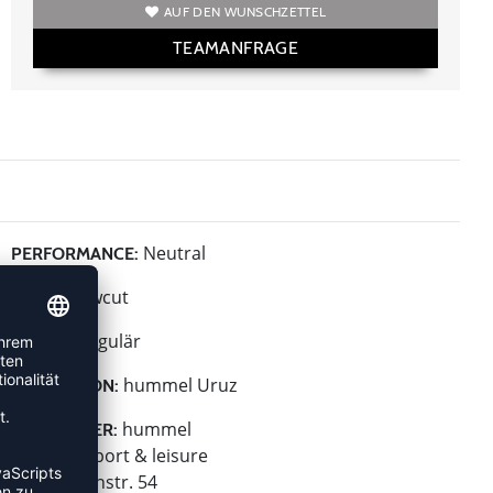
AUF DEN WUNSCHZETTEL
TEAMANFRAGE
Neutral
PERFORMANCE:
Lowcut
HÖHE:
Regulär
BREITE:
hummel Uruz
KOLLEKTION:
hummel
HERSTELLER:
hummel sport & leisure
Leverkusenstr. 54