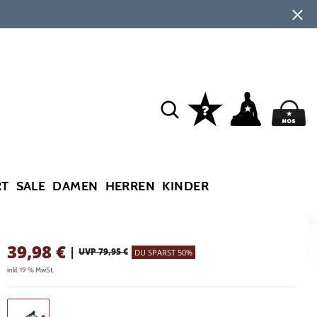
RT
SALE
DAMEN
HERREN
KINDER
39,98
€
|
UVP 79,95 €
DU SPARST 50%
inkl. 19 % MwSt.