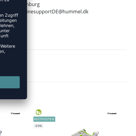
22761 Hamburg
E-Mail:
onlinesupportDE@hummel.dk
GREEN
RESTPOSTEN
-50%