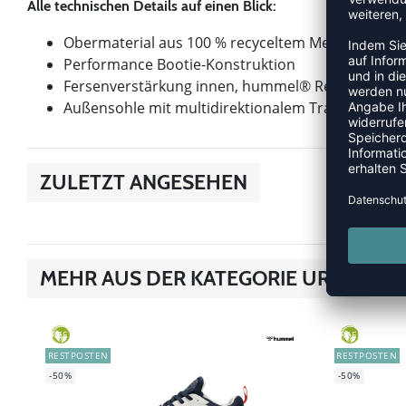
Alle technischen Details auf einen Blick:
Obermaterial aus 100 % recyceltem Mesh mit stüt
Performance Bootie-Konstruktion
Fersenverstärkung innen, hummel® Reach Abpolst
Außensohle mit multidirektionalem Traktionsdesi
ZULETZT ANGESEHEN
MEHR AUS DER KATEGORIE URUZ
GREEN
GREEN
RESTPOSTEN
RESTPOSTEN
-50%
-50%