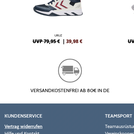
URUZ
UVP 79,95 €
|
39,98
€
UV
VERSANDKOSTENFREI AB 80€ IN DE
KUNDENSERVICE
TEAMSPORT
Vertrag widerrufen
Teamausrüstu
Hilfe und Kontakt
Vereinskooper