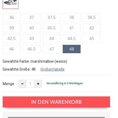
36
37
37.5
38
38.5
39
40
40.5
41
42
42.5
43
44
44.5
45
46
46.5
47
48
Gewählte Farbe: marshmallow (weiss)
Gewählte Größe:
48
Größentabelle
Versandfertig in 5 Werktagen
Menge
IN DEN WARENKORB