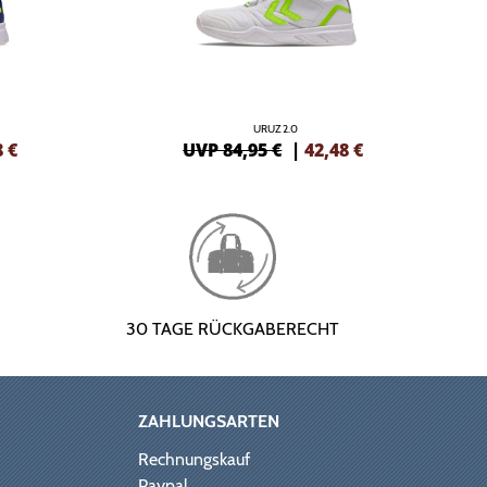
URUZ 2.0
8
€
UVP 84,95 €
|
42,48
€
30 TAGE RÜCKGABERECHT
ZAHLUNGSARTEN
Rechnungskauf
Paypal