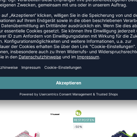
zenden Synthetik-Overlays
erung und recycelte Ortholite® Innensohle
gn
GREEN
RESTPOSTEN
-50%