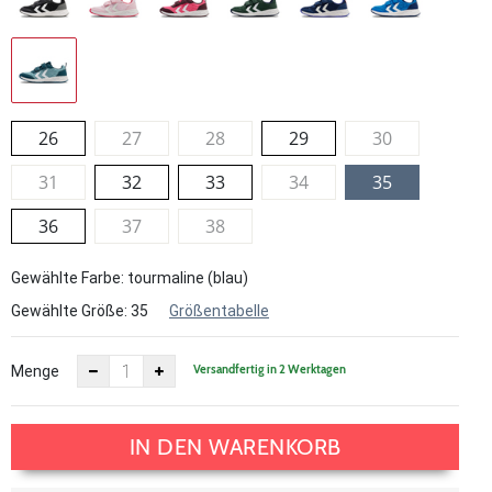
26
27
28
29
30
31
32
33
34
35
36
37
38
Gewählte Farbe: tourmaline (blau)
Gewählte Größe:
35
Größentabelle
Versandfertig in 2 Werktagen
Menge
IN DEN WARENKORB