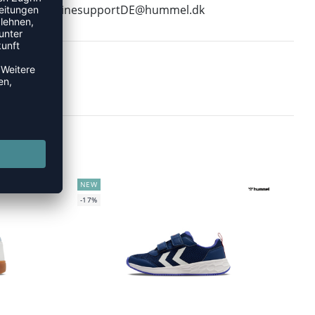
E-Mail:
onlinesupportDE@hummel.dk
NEW
-17%