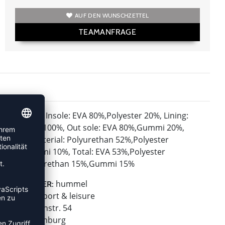
AUF DEN WUNSCHZETTEL
TEAMANFRAGE
Insole: EVA 80%,Polyester 20%, Lining:
MATERIAL:
Polyester 100%, Out sole: EVA 80%,Gummi 20%,
Upper material: Polyurethan 52%,Polyester
38%,Gummi 10%, Total: EVA 53%,Polyester
17%,Polyurethan 15%,Gummi 15%
hummel
HERSTELLER:
hummel sport & leisure
Leverkusenstr. 54
22761 Hamburg