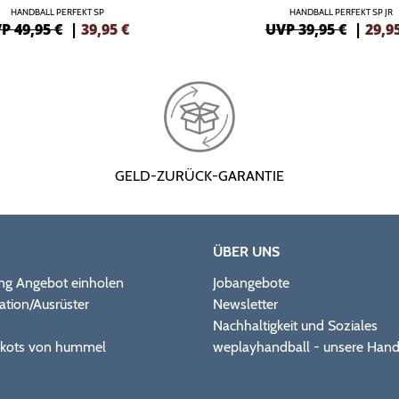
HANDBALL PERFEKT SP
HANDBALL PERFEKT SP JR
P 49,95 €
|
39,95
€
UVP 39,95 €
|
29,9
GELD-ZURÜCK-GARANTIE
ÜBER UNS
ng Angebot einholen
Jobangebote
ation/Ausrüster
Newsletter
Nachhaltigkeit und Soziales
Trikots von hummel
weplayhandball - unsere Hand