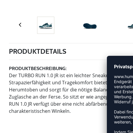
PRODUKTDETAILS
PRODUKTBESCHREIBUNG:
Der TURBO RUN 1.0 JR ist ein leichter Sneaker, der da
Strapazierfähigkeit und Tragekomfort bietet. Die robu
Herumtoben und sorgt für die nötige Balance. Dieser S
Zuglasche an der Ferse. So sitzt er wie angegossen u
RUN 1.0 JR verfügt über eine nicht abfärbende Sohle u
charakteristischen Winkeln.