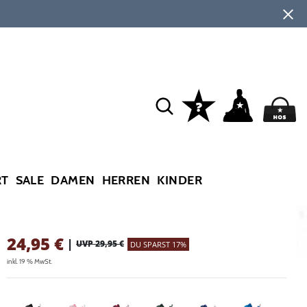
RT
SALE
DAMEN
HERREN
KINDER
24,95
€
|
UVP 29,95 €
DU SPARST 17%
inkl. 19 % MwSt.