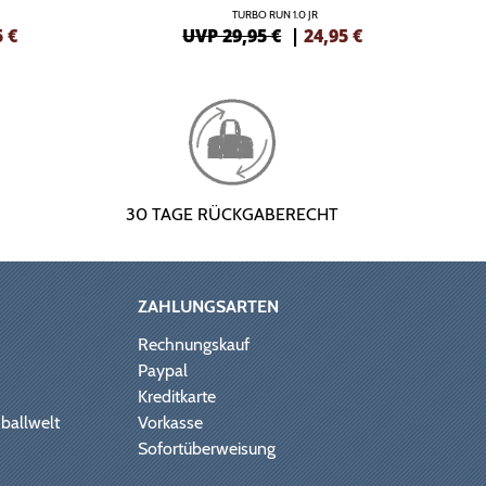
TURBO RUN 1.0 JR
5
€
UVP 29,95 €
|
24,95
€
30 TAGE RÜCKGABERECHT
ZAHLUNGSARTEN
Rechnungskauf
Paypal
Kreditkarte
ballwelt
Vorkasse
Sofortüberweisung