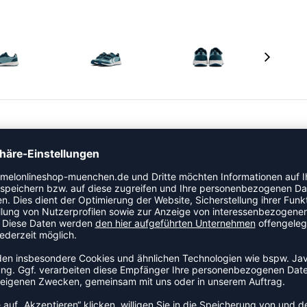
nk einem Obermaterial aus Mesh und PU
ste EVA-Außensohle stärkt den Fuß deines Kindes beim
neaker verfügt über zuschneidbare Klettriemen und eine
nd kann schnell wieder ausgezogen werden. Der TURBO
nd ein Design mit Hotmelt-Einsätzen sowie unseren