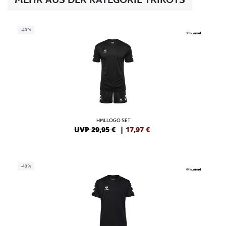
-40%
HMLLOGO SET
UVP 29,95 €
|
17,97
€
-40%