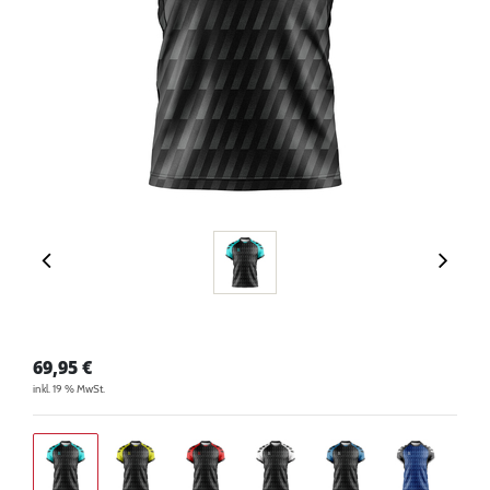
69,95
€
inkl. 19 % MwSt.