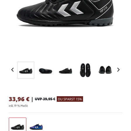
33,96
€
|
UVP 39,95 €
DU SPARST 15%
inkl. 19 % MwSt.