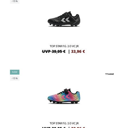
-15%
TOP STAR F.G. 2.0 VC JR
UVP 39,95 €
|
33,96
€
NEW
-15%
TOP STAR F.G. 2.0 VC JR