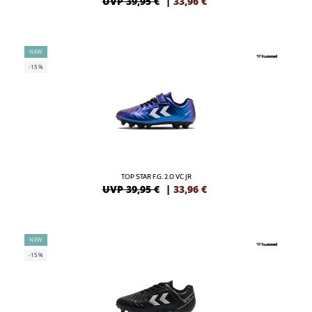
UVP 39,95 €
|
33,96
€
NEW
-15%
TOP STAR F.G. 2.0 VC JR
UVP 39,95 €
|
33,96
€
NEW
-15%