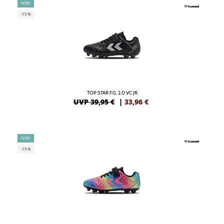
NEW
-15%
TOP STAR F.G. 2.0 VC JR
UVP 39,95 €
|
33,96
€
NEW
-15%