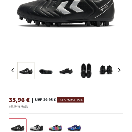
33,96
€
|
UVP 39,95 €
DU SPARST 15%
inkl. 19 % MwSt.