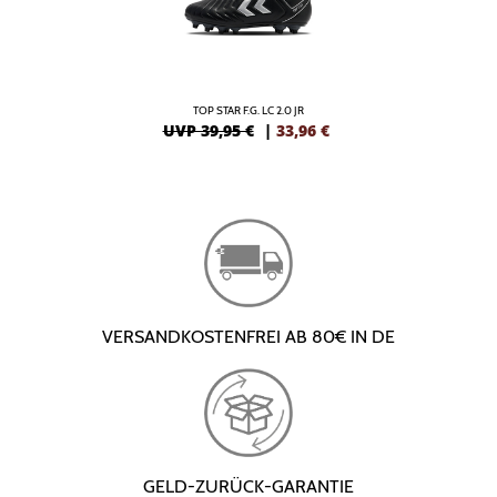
TOP STAR F.G. LC 2.0 JR
UVP 39,95 €
|
33,96
€
VERSANDKOSTENFREI AB 80€ IN DE
GELD-ZURÜCK-GARANTIE