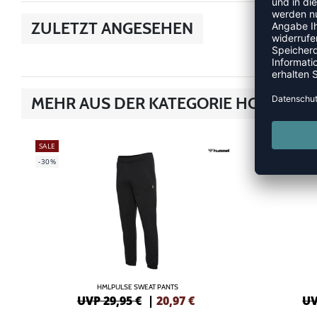
ZULETZT ANGESEHEN
MEHR AUS DER KATEGORIE HOSEN
SALE
SALE
-30%
-30%
HMLPULSE SWEAT PANTS
UVP 29,95 €
|
20,97
€
UV