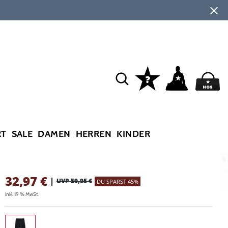
RT
SALE
DAMEN
HERREN
KINDER
32,97
€
|
UVP 59,95 €
DU SPARST 45%
inkl. 19 % MwSt.