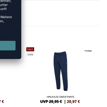
SALE
-30%
HMLPULSE SWEAT PANTS
7
€
UVP 29,95 €
|
20,97
€