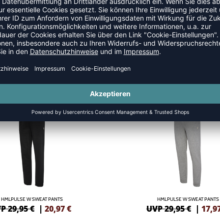
SALE
-40%
HMLPULSE W SWEAT PANTS
HMLPULSE W SWEAT PANTS
P 29,95 €
|
20,97
€
UVP 29,95 €
|
17,9