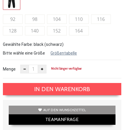
92
98
104
110
116
128
140
152
164
Gewählte Farbe: black (schwarz)
Bitte wähle eine Größe
Größentabelle
Nicht länger verfügbar
Menge
IN DEN WARENKORB
AUF DEN WUNSCHZETTEL
TEAMANFRAGE