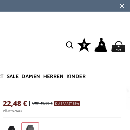
RT
SALE
DAMEN
HERREN
KINDER
22,48
€
|
UVP 49,95 €
DU SPARST 55%
inkl. 19 % MwSt.