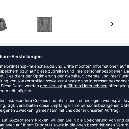
l der Kategorie Lifestylehoody an den Start. Dieses
s Produkt für den Trainings- und Vereinsalltag. Das Modell