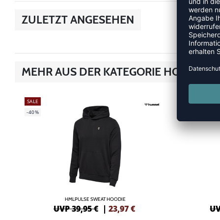
ZULETZT ANGESEHEN
MEHR AUS DER KATEGORIE HOODIES &
SALE
SALE
-40%
-40%
HMLPULSE SWEAT HOODIE
UVP 39,95 €
|
23,97
€
UV