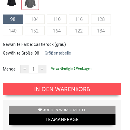
98
104
110
116
128
140
152
164
122
134
Gewählte Farbe: castlerock (grau)
Gewählte Größe:
98
Größentabelle
Versandfertig in 2 Werktagen
Menge
IN DEN WARENKORB
AUF DEN WUNSCHZETTEL
TEAMANFRAGE