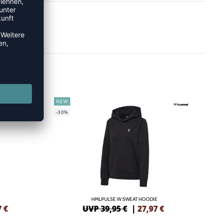
NEW
-30%
HMLPULSE W SWEAT HOODIE
7
€
UVP 39,95 €
|
27,97
€