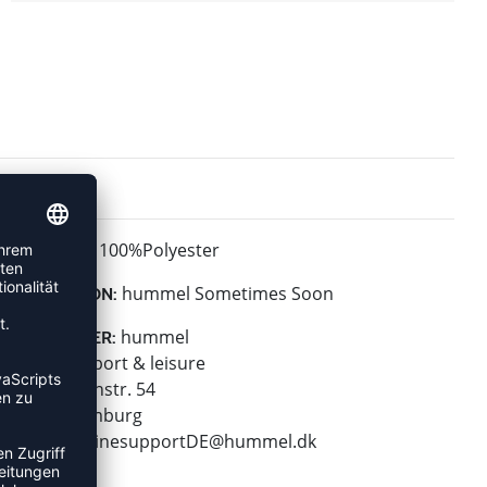
100%Polyester
MATERIAL:
hummel Sometimes Soon
KOLLEKTION:
hummel
HERSTELLER:
hummel sport & leisure
Leverkusenstr. 54
22761 Hamburg
E-Mail:
onlinesupportDE@hummel.dk