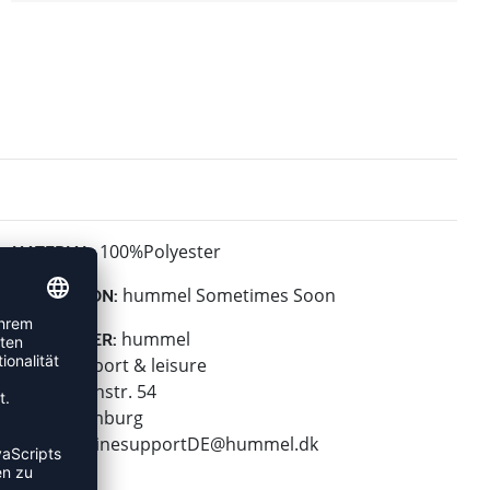
100%Polyester
MATERIAL:
hummel Sometimes Soon
KOLLEKTION:
hummel
HERSTELLER:
hummel sport & leisure
Leverkusenstr. 54
22761 Hamburg
E-Mail:
onlinesupportDE@hummel.dk