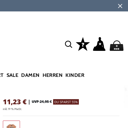
RT
SALE
DAMEN
HERREN
KINDER
11,23
€
|
UVP 24,95 €
DU SPARST 55%
inkl. 19 % MwSt.