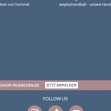
Trikots von hummel
weplayhandball - unsere Hand
JETZT ANMELDEN
INESHOP-MUENCHEN.DE
FOLLOW US