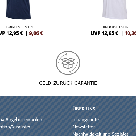
HMLPULSE T-SHIRT
HMLPULSE T-SHIRT
VP 12,95 €
|
9,06
€
UVP 12,95 €
|
10,3
GELD-ZURÜCK-GARANTIE
ÜBER UNS
ng Angebot einholen
Jobangebote
ation/Ausrüster
Newsletter
Nachhaltigkeit und Soziales