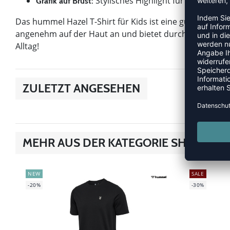
Stylisches Highlight für deinen Loo
Grafik auf Brust:
Das hummel Hazel T-Shirt für Kids ist eine gute Wahl für 
angenehm auf der Haut an und bietet durch die lockere
Alltag!
ZULETZT ANGESEHEN
MEHR AUS DER KATEGORIE SHIRTS
NEW
SALE
-20%
-30%