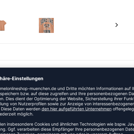
eitshirt aus Bio-Baumwolle, das durch seine
s ist ideal für den Alltag und sportliche Aktivitäten.
uf der Haut.