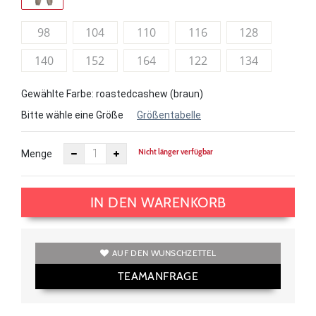
98
104
110
116
128
140
152
164
122
134
Gewählte Farbe: roastedcashew (braun)
Bitte wähle eine Größe
Größentabelle
Nicht länger verfügbar
Menge
IN DEN WARENKORB
AUF DEN WUNSCHZETTEL
TEAMANFRAGE