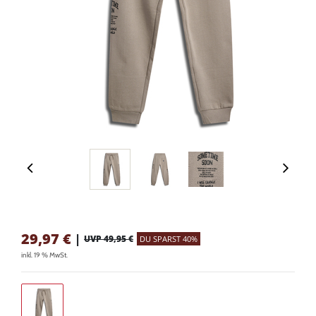
29,97
€
|
UVP 49,95 €
DU SPARST 40%
inkl. 19 % MwSt.