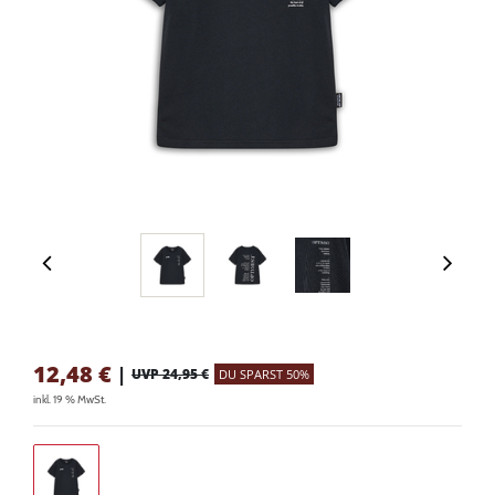
12,48
€
|
UVP 24,95 €
DU SPARST 50%
inkl. 19 % MwSt.