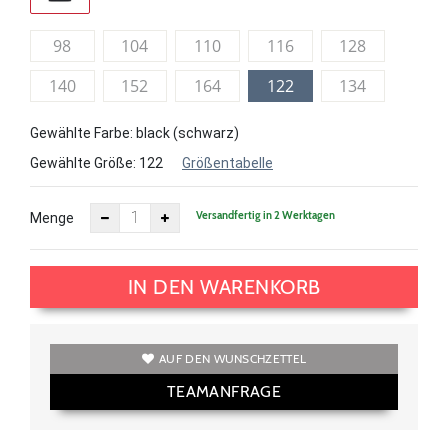
98
104
110
116
128
140
152
164
122
134
Gewählte Farbe: black (schwarz)
Gewählte Größe:
122
Größentabelle
Versandfertig in 2 Werktagen
Menge
IN DEN WARENKORB
AUF DEN WUNSCHZETTEL
TEAMANFRAGE