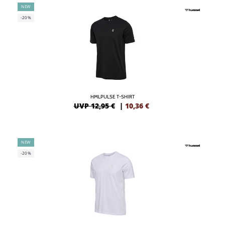
NEW
-20%
HMLPULSE T-SHIRT
UVP 12,95 €
|
10,36
€
NEW
-20%