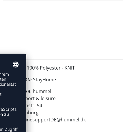
100% Polyester - KNIT
MATERIAL:
StayHome
KOLLEKTION:
hummel
HERSTELLER:
hummel sport & leisure
Leverkusenstr. 54
22761 Hamburg
E-Mail:
onlinesupportDE@hummel.dk