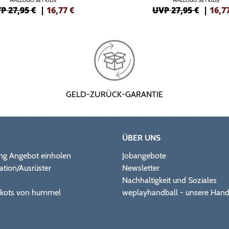
HMLLOGO SET KIDS
HMLLOGO SET KIDS
P 27,95 €
|
16,77
€
UVP 27,95 €
|
16,7
GELD-ZURÜCK-GARANTIE
ÜBER UNS
ng Angebot einholen
Jobangebote
ation/Ausrüster
Newsletter
Nachhaltigkeit und Soziales
Trikots von hummel
weplayhandball - unsere Hand