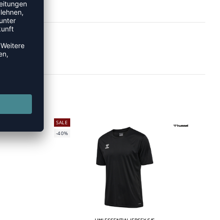
SALE
-40%