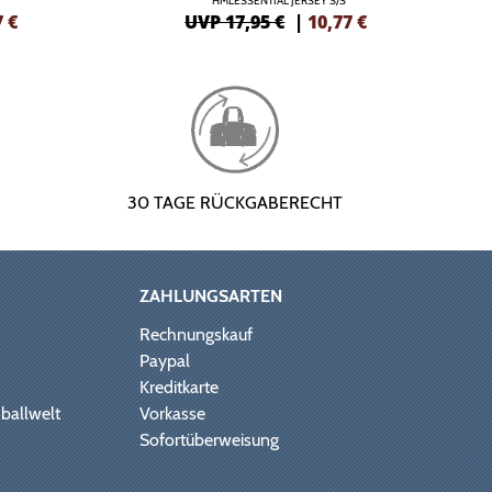
HMLESSENTIAL JERSEY S/S
7
€
UVP 17,95 €
|
10,77
€
30 TAGE RÜCKGABERECHT
ZAHLUNGSARTEN
Rechnungskauf
Paypal
Kreditkarte
ballwelt
Vorkasse
Sofortüberweisung