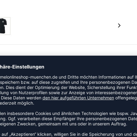
it zu halten. Und dafür hat jeder Einzelne von uns jetzt
n einen Corona-Nothilfefond.