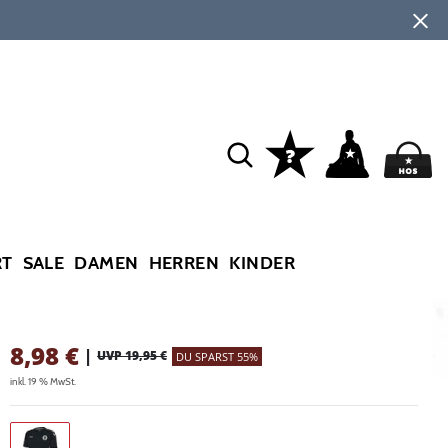
RT
SALE
DAMEN
HERREN
KINDER
8,98
€
|
UVP 19,95 €
DU SPARST 55%
inkl. 19 % MwSt.