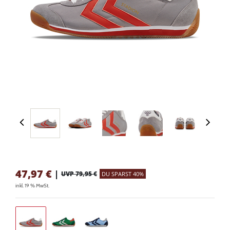
47,97
€
|
UVP 79,95 €
DU SPARST 40%
inkl. 19 % MwSt.