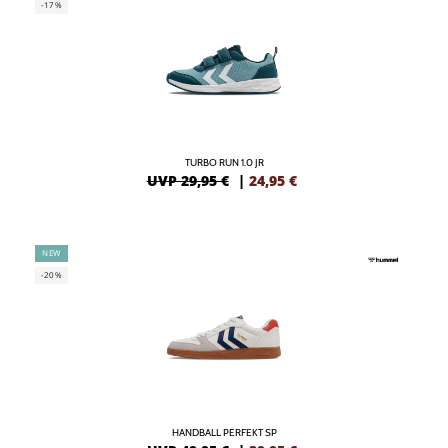
-17%
TURBO RUN 1.0 JR
UVP 29,95 €
|
24,95
€
NEW
-20%
HANDBALL PERFEKT SP