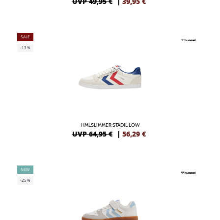
UVP 49,95 €
|
39,95
€
SALE
-13%
HMLSLIMMER STADIL LOW
UVP 64,95 €
|
56,29
€
NEW
-25%