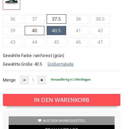
36
37
37.5
38
38.5
39
40
40.5
41
42
43
44
45
46
47
Gewählte Farbe: rainforest (grün)
Gewählte Größe:
40.5
Größentabelle
Versandfertig in 2 Werktagen
Menge
IN DEN WARENKORB
AUF DEN WUNSCHZETTEL