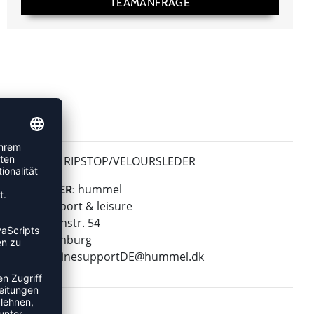
TEAMANFRAGE
RIPSTOP/VELOURSLEDER
MATERIAL:
hummel
HERSTELLER:
hummel sport & leisure
Leverkusenstr. 54
22761 Hamburg
E-Mail:
onlinesupportDE@hummel.dk