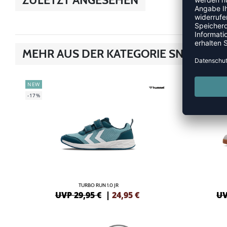
MEHR AUS DER KATEGORIE SNEAKER
NEW
NEW
-17%
-20%
TURBO RUN 1.0 JR
UVP 29,95 €
|
24,95
€
UV