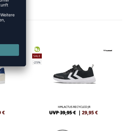
GREEN
SALE
-25%
HMLACTUS RECYCLED JR
9
€
UVP 39,95 €
|
29,95
€