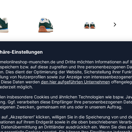
nglichen STADION, der in den 70er-Jahren sein Debüt
ontextil bleibt er dem ursprünglichen Design und der
alisierte knöchelhohe Form und eine zeitgemäße
h verfügt außerdem über eine Zwischensohle mit REACH-
.