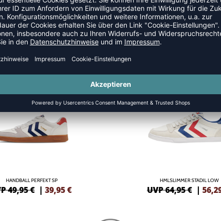
SALE
-13%
HANDBALL PERFEKT SP
HMLSLIMMER STADIL LOW
P 49,95 €
|
39,95
€
UVP 64,95 €
|
56,2