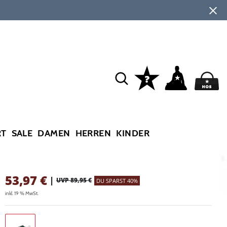
RT
SALE
DAMEN
HERREN
KINDER
53,97
€
|
UVP 89,95 €
DU SPARST 40%
inkl. 19 % MwSt.