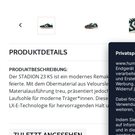
PRODUKTDETAILS
PRODUKTBESCHREIBUNG:
Der STADION 23 KS ist ein modernes Remake des ursprü
feierte. Mit dem Obermaterial aus Veloursleder und Nyl
Materialausführung treu, präsentiert jedoch eine aktu
Laufsohle für moderne Träger*innen. Dieser Turnschu
LX-E-Technologie für hervorragenden Halt und Komfort
ZULETZT ANGESEHEN