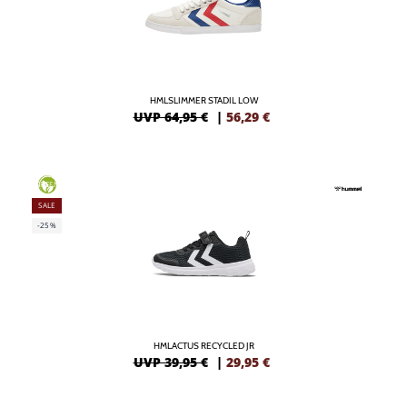
HMLSLIMMER STADIL LOW
UVP 64,95 €
|
56,29
€
GREEN
SALE
-25%
HMLACTUS RECYCLED JR
UVP 39,95 €
|
29,95
€