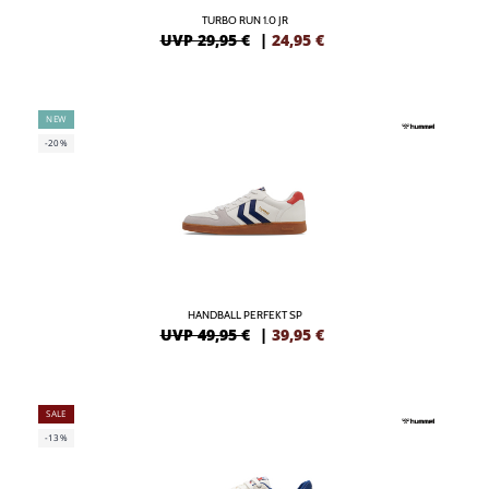
TURBO RUN 1.0 JR
UVP 29,95 €
|
24,95
€
NEW
-20%
HANDBALL PERFEKT SP
UVP 49,95 €
|
39,95
€
SALE
-13%