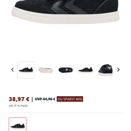
38,97
€
|
UVP 64,95 €
DU SPARST 40%
inkl. 19 % MwSt.