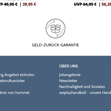
P 49,95 €
|
39,95
€
UVP 64,95 €
|
56,2
GELD-ZURÜCK-GARANTIE
ÜBER UNS
ng Angebot einholen
Jobangebote
ation/Ausrüster
Newsletter
Nachhaltigkeit und Soziales
Trikots von hummel
weplayhandball - unsere Hand