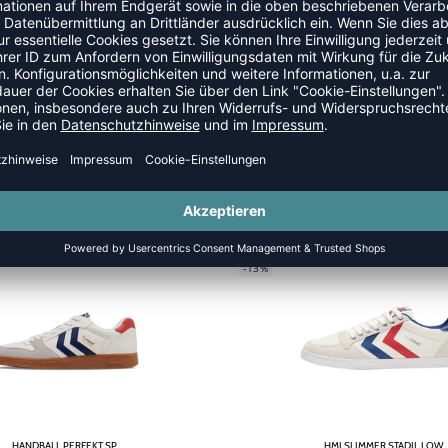
SALE
-13%
HANDBALL PERFEKT SP
HMLSLIMMER STADIL LOW