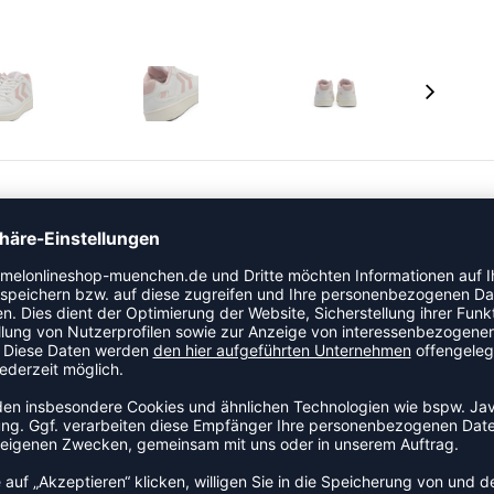
ine leichte TPR-Außensohle für hervorragenden Halt
mfort und verhindert Scheuern. Die charakteristischen
ielseitigen Schuhen einen klassischen Touch.