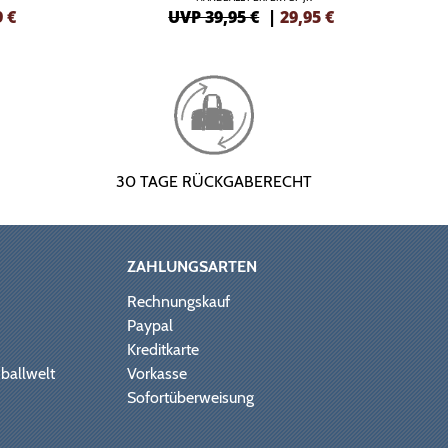
9
€
UVP 39,95 €
|
29,95
€
30 TAGE RÜCKGABERECHT
ZAHLUNGSARTEN
Rechnungskauf
Paypal
Kreditkarte
ballwelt
Vorkasse
Sofortüberweisung