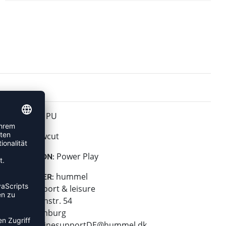
PU
MATERIAL:
Lowcut
HÖHE:
Power Play
KOLLEKTION:
hummel
HERSTELLER:
hummel sport & leisure
Leverkusenstr. 54
22761 Hamburg
E-Mail:
onlinesupportDE@hummel.dk