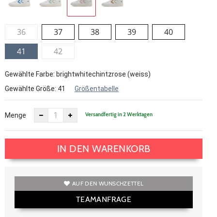
36
37
38
39
40
41
42
Gewählte Farbe: brightwhitechintzrose (weiss)
Gewählte Größe:
41
Größentabelle
Versandfertig in 2 Werktagen
Menge
IN DEN WARENKORB
AUF DEN WUNSCHZETTEL
TEAMANFRAGE