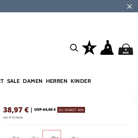
RT
SALE
DAMEN
HERREN
KINDER
38,97
€
|
UVP 64,95 €
DU SPARST 40%
inkl. 19 % MwSt.