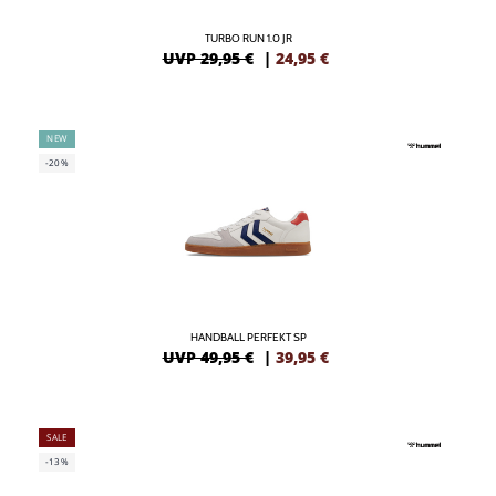
TURBO RUN 1.0 JR
UVP 29,95 €
|
24,95
€
NEW
-20%
HANDBALL PERFEKT SP
UVP 49,95 €
|
39,95
€
SALE
-13%