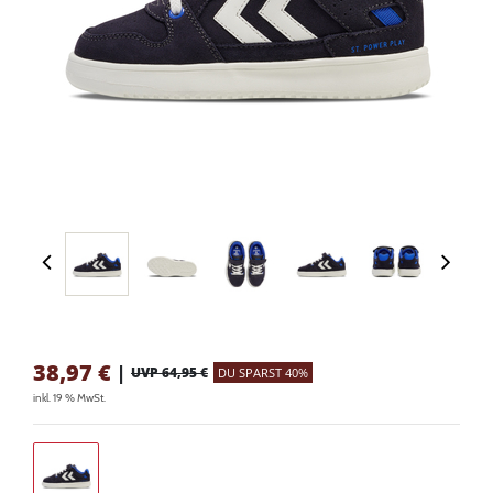
38,97
€
|
UVP 64,95 €
DU SPARST 40%
inkl. 19 % MwSt.