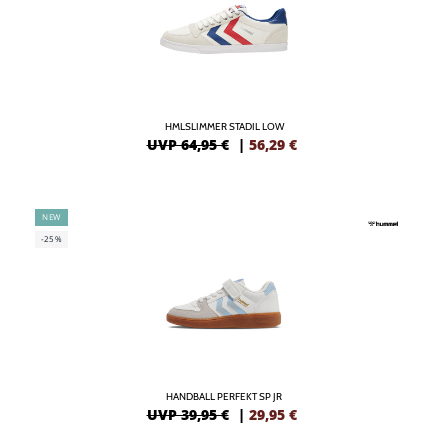
HMLSLIMMER STADIL LOW
UVP 64,95 €
|
56,29
€
NEW
-25%
HANDBALL PERFEKT SP JR
UVP 39,95 €
|
29,95
€