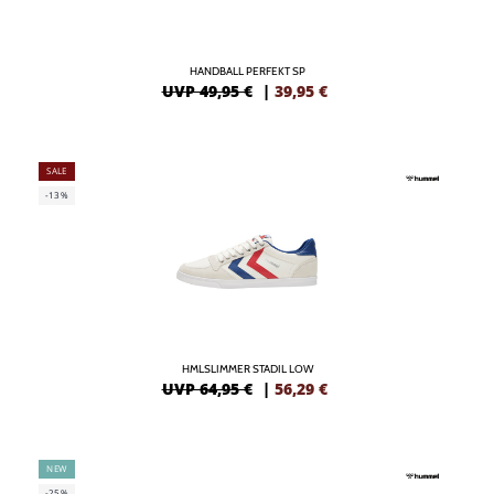
HANDBALL PERFEKT SP
UVP 49,95 €
|
39,95
€
SALE
-13%
HMLSLIMMER STADIL LOW
UVP 64,95 €
|
56,29
€
NEW
-25%