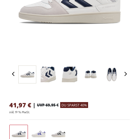
41,97
€
|
UVP 69,95 €
DU SPARST 40%
inkl. 19 % MwSt.