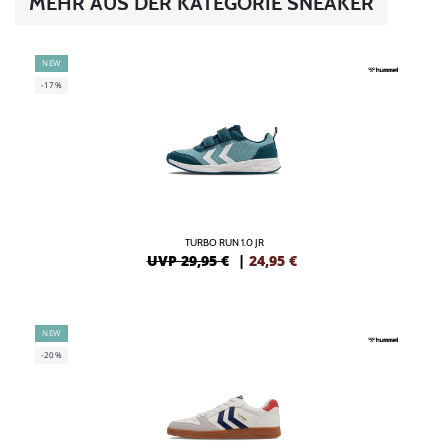
MEHR AUS DER KATEGORIE SNEAKER
NEW
-17%
TURBO RUN 1.0 JR
UVP 29,95 €
|
24,95
€
NEW
-20%