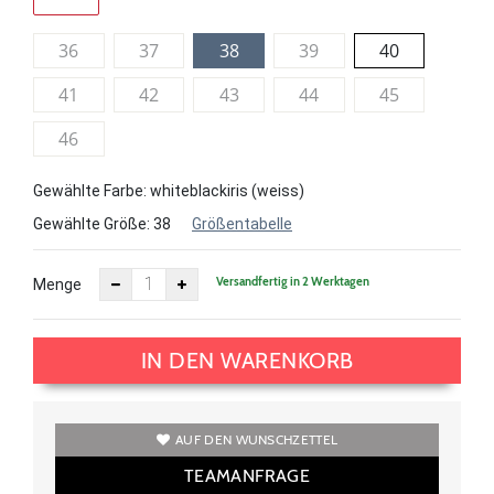
36
37
38
39
40
41
42
43
44
45
46
Gewählte Farbe: whiteblackiris (weiss)
Gewählte Größe:
38
Größentabelle
Versandfertig in 2 Werktagen
Menge
IN DEN WARENKORB
AUF DEN WUNSCHZETTEL
TEAMANFRAGE