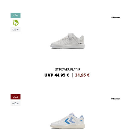
NEW
GREEN
-29%
ST POWER PLAY JR
UVP 44,95 €
|
31,95
€
SALE
-40%