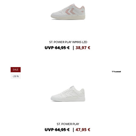
ST. POWER PLAY WMNS LZD
UVP 64,95 €
|
38,97
€
SALE
-26%
ST. POWER PLAY
UVP 64,95 €
|
47,95
€