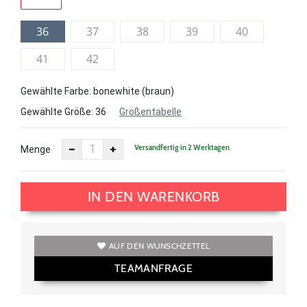
36
37
38
39
40
41
42
Gewählte Farbe: bonewhite (braun)
Gewählte Größe:
36
Größentabelle
Versandfertig in 2 Werktagen
Menge
IN DEN WARENKORB
AUF DEN WUNSCHZETTEL
TEAMANFRAGE