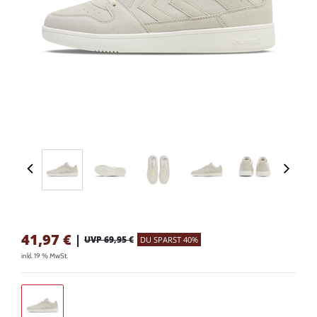
41,97
€
|
UVP 69,95 €
DU SPARST 40%
inkl. 19 % MwSt.