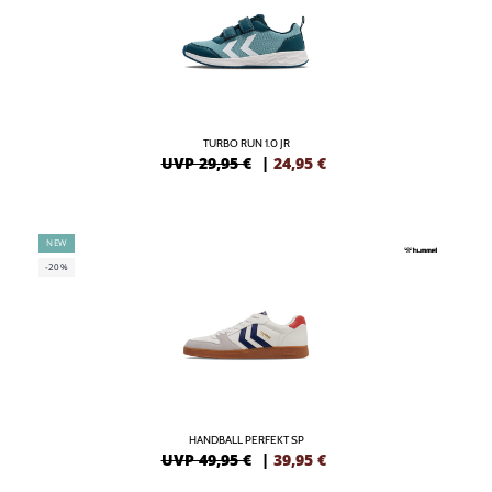
TURBO RUN 1.0 JR
UVP 29,95 €
|
24,95
€
NEW
-20%
HANDBALL PERFEKT SP
UVP 49,95 €
|
39,95
€