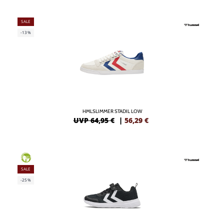
SALE
-13%
HMLSLIMMER STADIL LOW
UVP 64,95 €
|
56,29
€
GREEN
SALE
-25%