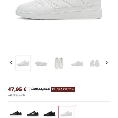
47,95
€
|
UVP 64,95 €
DU SPARST 26%
inkl. 19 % MwSt.