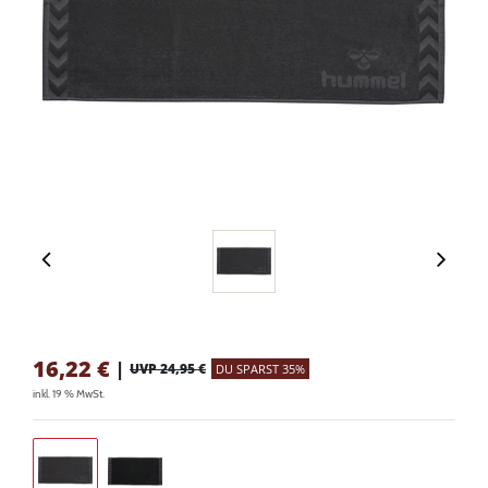
16,22
€
|
UVP 24,95 €
DU SPARST 35%
inkl. 19 % MwSt.