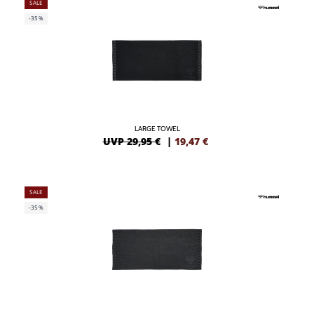
SALE
-35%
LARGE TOWEL
UVP 29,95 €
|
19,47
€
SALE
-35%