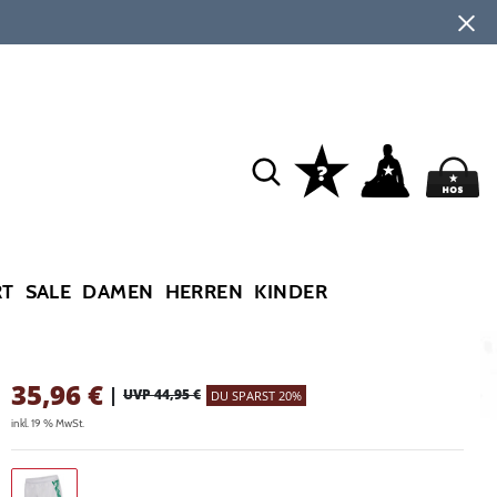
RT
SALE
DAMEN
HERREN
KINDER
35,96
€
|
UVP 44,95 €
DU SPARST 20%
inkl. 19 % MwSt.