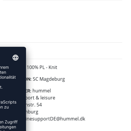
100% PL - Knit
MATERIAL:
SC Magdeburg
KOLLEKTION:
hummel
HERSTELLER:
hummel sport & leisure
Leverkusenstr. 54
22761 Hamburg
E-Mail:
onlinesupportDE@hummel.dk