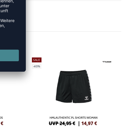
SALE
-40%
DS
HMLAUTHENTIC PL SHORTS WOMAN
€
UVP 24,95 €
|
14,97
€