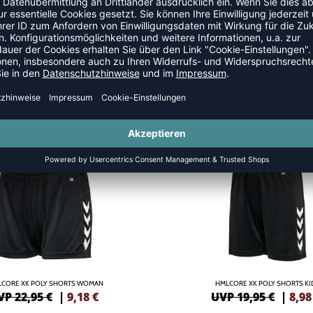
SALE
-55%
CORE XK POLY SHORTS WOMAN
HMLCORE XK POLY SHORTS KI
VP 22,95 €
|
9,18
€
UVP 19,95 €
|
8,98