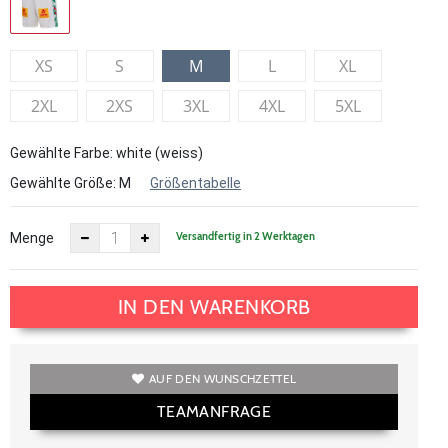
XS
S
M
L
XL
2XL
2XS
3XL
4XL
5XL
Gewählte Farbe: white (weiss)
Gewählte Größe:
M
Größentabelle
Versandfertig in 2 Werktagen
Menge
IN DEN WARENKORB
AUF DEN WUNSCHZETTEL
TEAMANFRAGE