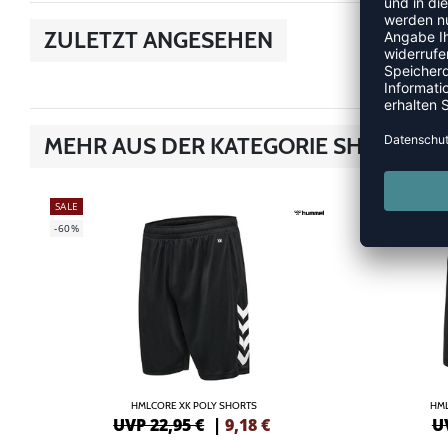
ZULETZT ANGESEHEN
MEHR AUS DER KATEGORIE SHORTS
SALE
SALE
-60%
-60%
HMLCORE XK POLY SHORTS
HML
UVP 22,95 €
|
9,18
€
U