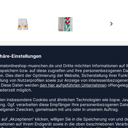
 für die Saison 2025/26!
em Platz begleiten – bei jedem Zweikampf, jedem Tor,
as hier ist der Look dafür.