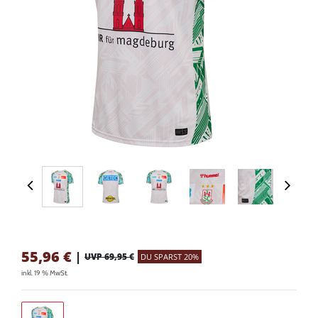
55,96
€
|
UVP 69,95 €
DU SPARST 20%
inkl. 19 % MwSt.