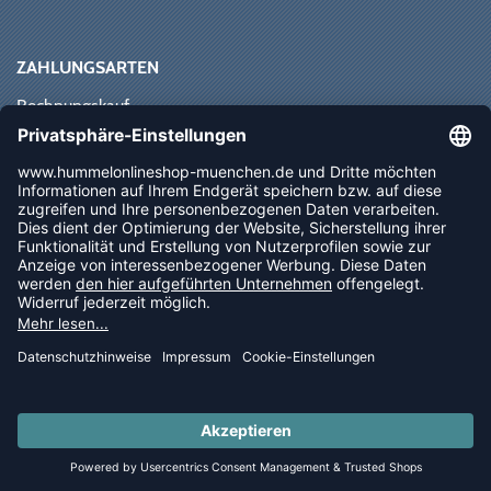
ZAHLUNGSARTEN
Rechnungskauf
Paypal
Kreditkarte
Vorkasse
Sofortüberweisung
NEWSLETTER
FOLLOW US
© 2026 Ballsportdirekt.de GmbH und Co. KG
LAST PIECES: Bekleidung - Spare bis zu 65%