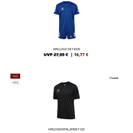
HMLLOGO SET KIDS
UVP 27,95 €
|
16,77
€
SALE
-40%
HMLESSENTIAL JERSEY S/S