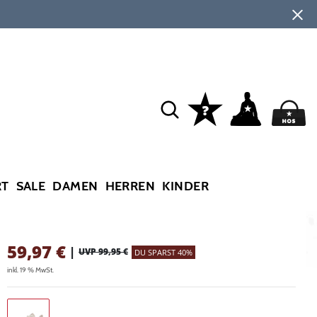
RT
SALE
DAMEN
HERREN
KINDER
59,97
€
|
UVP 99,95 €
DU SPARST 40%
inkl. 19 % MwSt.