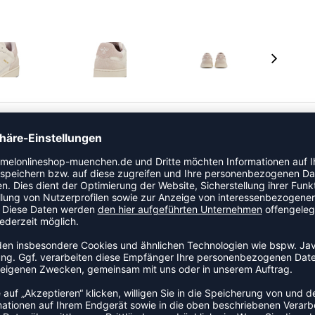
odells der Handball-Europameisterschaft 1994. Er ist in
 Obermaterial aus beschichtetem Leder und die für
ok. Die EVA-Zwischensohle und die Ortholite®-
hnete Dämpfung und die strapazierfähige Außensohle