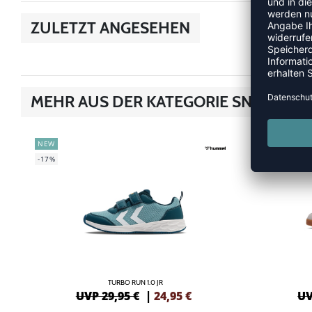
ZULETZT ANGESEHEN
MEHR AUS DER KATEGORIE SNEAKER
NEW
NEW
-17%
-20%
TURBO RUN 1.0 JR
UVP 29,95 €
|
24,95
€
UV