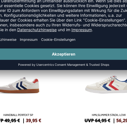
SALE
-13%
HANDBALL PERFEKT SP
HMLSLIMMER STADIL LOW
P 49,95 €
|
39,95
€
UVP 64,95 €
|
56,2