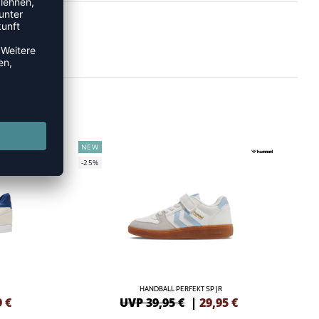
NEW
-25%
HANDBALL PERFEKT SP JR
9
€
UVP 39,95 €
|
29,95
€