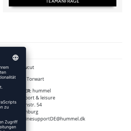
TEAMANFRAGE
Lowcut
HÖHE:
Torwart
POSITION:
hummel
HERSTELLER:
hummel sport & leisure
Leverkusenstr. 54
22761 Hamburg
E-Mail:
onlinesupportDE@hummel.dk