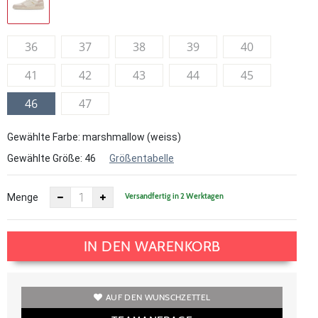
36
37
38
39
40
41
42
43
44
45
46
47
Gewählte Farbe: marshmallow (weiss)
Gewählte Größe:
46
Größentabelle
Versandfertig in 2 Werktagen
Menge
IN DEN WARENKORB
AUF DEN WUNSCHZETTEL